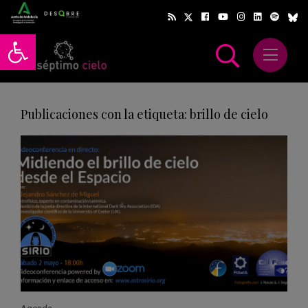
Abrir barra de herramientas
Abrir m
scar
Publicaciones con la etiqueta: brillo de cielo