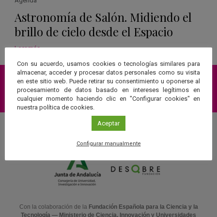
Agenda
Astronomía de Salón. Midiendo el
brillo de cielo desde el Espacio
Leer más
Con su acuerdo, usamos cookies o tecnologías similares para
almacenar, acceder y procesar datos personales como su visita
en este sitio web. Puede retirar su consentimiento u oponerse al
procesamiento de datos basado en intereses legítimos en
Suscríbete a nuestra Newsletter
cualquier momento haciendo clic en "Configurar cookies" en
nuestra política de cookies.
Aceptar
Una web de:
Configurar manualmente
Con la colaboración de la
Fundación Española para la Ciencia y la
Tecnología — Ministerio de Ciencia, Innovación y Universidades