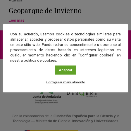
Agenda
Geoparque de Invierno
Leer más
Con su acuerdo, usamos cookies o tecnologías similares para
almacenar, acceder y procesar datos personales como su visita
en este sitio web. Puede retirar su consentimiento u oponerse al
Suscríbete a nuestra Newsletter
procesamiento de datos basado en intereses legítimos en
cualquier momento haciendo clic en "Configurar cookies" en
nuestra política de cookies.
Aceptar
Una web de:
Configurar manualmente
Con la colaboración de la
Fundación Española para la Ciencia y la
Tecnología — Ministerio de Ciencia, Innovación y Universidades