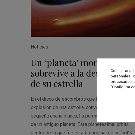
Noticias
Un ‘planeta’ moribundo
sobrevive a la destrucción
Con su acuer
personales 
de su estrella
procesamien
"Configurar co
En el disco de escombros que ha quedado tras la
explosión de una estrella, convertida ahora en un
pequeña enana blanca, ha permanecido el resto
de un antiguo planeta. Este planetesimal orbita
dentro de lo que fue el radio original de su ‘sol’ y