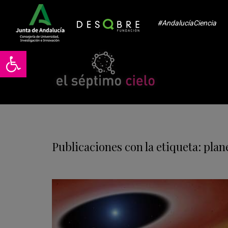
#AndalucíaCiencia
Abrir barra de herramientas
Publicaciones con la etiqueta: plan