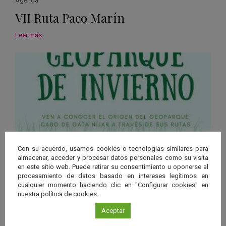
Agenda
VII Ruta Paco Marín
Leer más
Con su acuerdo, usamos cookies o tecnologías similares para
almacenar, acceder y procesar datos personales como su visita
en este sitio web. Puede retirar su consentimiento u oponerse al
procesamiento de datos basado en intereses legítimos en
Agenda
cualquier momento haciendo clic en "Configurar cookies" en
Geoparque de Invierno
nuestra política de cookies.
Aceptar
Leer más