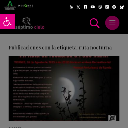
Abrir barra de herramientas
Abrir m
scar
Publicaciones con la etiqueta: ruta nocturna