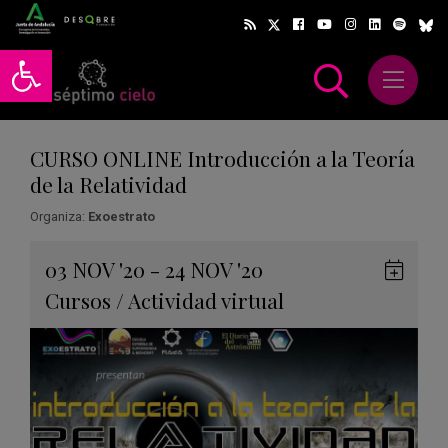
Abrir barra de herramientas
Abrir m
scar
CURSO ONLINE Introducción a la Teoría
de la Relatividad
Organiza:
Exoestrato
Gua
03
NOV
'20 - 24
NOV
'20
en
Cursos
/
Actividad virtual
Goog
Cale