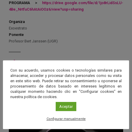
PROGRAMA >
https://drive.google.com/file/d/1jo8rLidSsLU-
4Be_NrtfuC6hAtAiOOz6/view?usp=sharing
Organiza
Exoestrato
Ponente
Profesor Bert Janssen (UGR)
Con su acuerdo, usamos cookies o tecnologías similares para
Ver má
almacenar, acceder y procesar datos personales como su visita
Próximos eventos
en este sitio web. Puede retirar su consentimiento u oponerse al
procesamiento de datos basado en intereses legítimos en
cualquier momento haciendo clic en "Configurar cookies" en
26 JUN 2026 - 26 ENE 2028
nuestra política de cookies.
Guard
Eclipse
,
Planetario
/
Gérgal
,
Granada
,
Aceptar
en
Málaga
,
Sevilla
Googl
Configurar manualmente
Calen