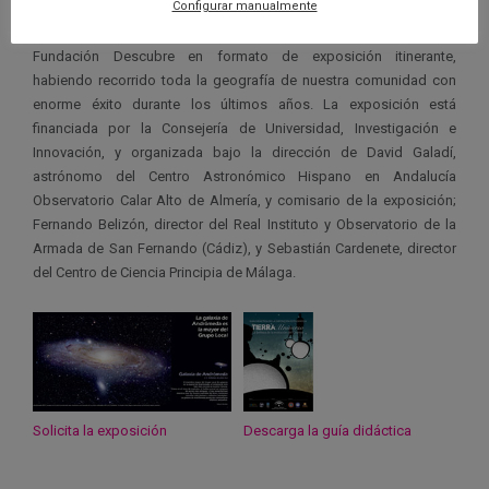
Configurar manualmente
La exposición es promovida por la Unión Astronómica
Internacional, UAI, ha sido desarrollada y producida por la
Fundación Descubre en formato de exposición itinerante,
habiendo recorrido toda la geografía de nuestra comunidad con
enorme éxito durante los últimos años. La exposición está
financiada por la Consejería de Universidad, Investigación e
Innovación, y organizada bajo la dirección de David Galadí,
astrónomo del Centro Astronómico Hispano en Andalucía
Observatorio Calar Alto de Almería, y comisario de la exposición;
Fernando Belizón, director del Real Instituto y Observatorio de la
Armada de San Fernando (Cádiz), y Sebastián Cardenete, director
del Centro de Ciencia Principia de Málaga.
Solicita la exposición
Descarga la guía didáctica