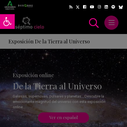
Abrir barra de herramientas
Abrir m
scar
Exposición De la Tierra al Universo
Exposición online
De la Tierra al Universo
Galaxias, supernovas, pulsares y planetas... Descubre la
emocionante magnitud del universo con esta exposición
online.
Ver en español