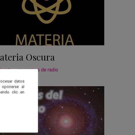
ateria Oscura
casts y programas de radio
rocesar datos
 oponerse al
endo clic en