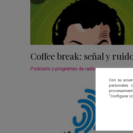
Coffee break: señal y ruid
Podcasts y programas de radio
Con su acuer
personales 
procesamien
"Configurar co