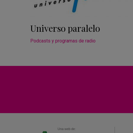
Universo paralelo
Podcasts y programas de radio
Una web de: