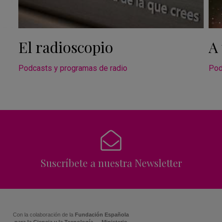
El radioscopio
A 
Podcasts y programas de radio
Pod
Suscríbete a nuestra Newsletter
Con la colaboración de la
Fundación Española
para la Ciencia y la Tecnología — Ministerio