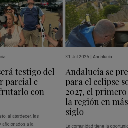
cía
31 Jul 2026
|
Andalucía
erá testigo del
Andalucía se pr
r parcial e
para el eclipse s
sfrutarlo con
2027, el primero 
la región en más
siglo
o, al atardecer, las
 aficionados a la
La comunidad tiene la oportunid