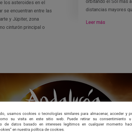
orbitando el Sol más a
e los asteroides en el
distancias mayores q
r se encuentran entre las
arte y Júpiter, zona
Leer más
o cinturón principal o
do, usamos cookies o tecnologías similares para almacenar, acceder y p
como su visita en este sitio web. Puede retirar su consentimiento u
to de datos basado en intereses legítimos en cualquier momento haci
okies" en nuestra política de cookies.