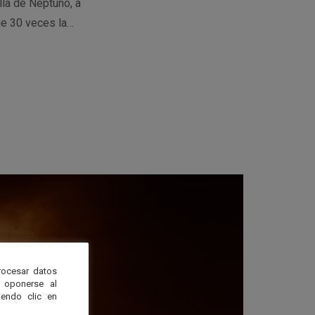
llá de Neptuno, a
ue 30 veces la…
rocesar datos
 oponerse al
endo clic en