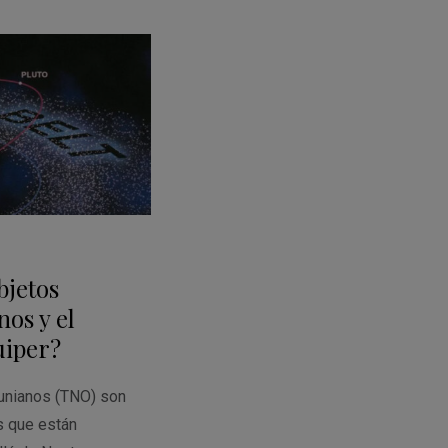
bjetos
os y el
uiper?
unianos (TNO) son
s que están