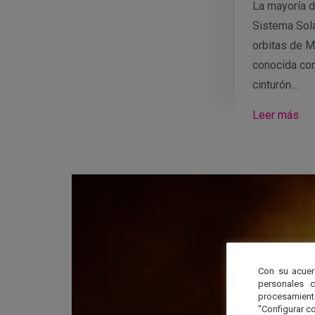
La mayoría d
Sistema Sola
orbitas de M
conocida com
cinturón…
Leer más
Con su acuer
personales 
procesamien
"Configurar co