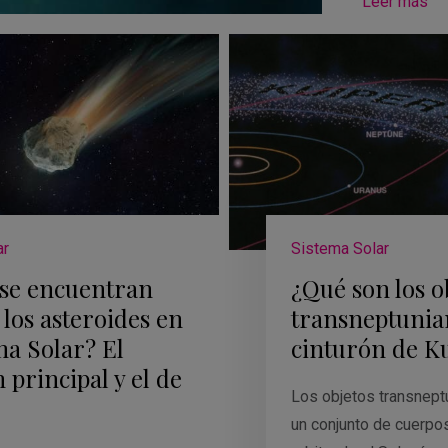
Leer más
ar
Sistema Solar
se encuentran
¿Qué son los o
 los asteroides en
transneptunian
ma Solar? El
cinturón de K
 principal y el de
Los objetos transnept
un conjunto de cuerpo