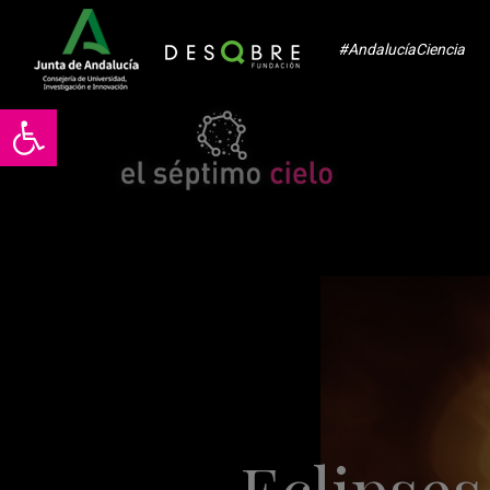
#AndalucíaCiencia
Abrir barra de herramientas
Eclipses