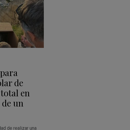
epara
olar de
total en
 de un
ad de realizar una