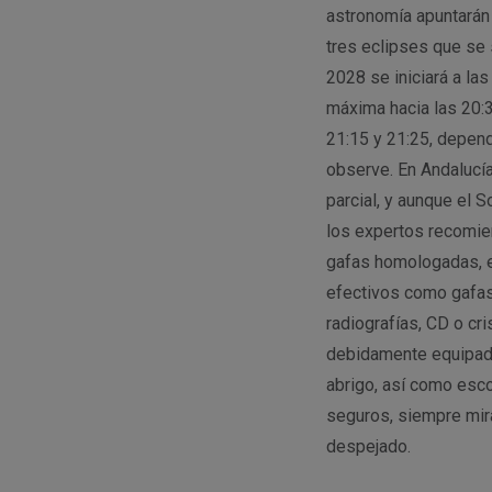
astronomía apuntarán a
tres eclipses que se
2028 se iniciará a las
máxima hacia las 20:30
21:15 y 21:25, depen
observe. En Andalucí
parcial, y aunque el S
los expertos recomie
gafas homologadas, e
efectivos como gafas
radiografías, CD o cr
debidamente equipad
abrigo, así como esco
seguros, siempre mira
despejado.