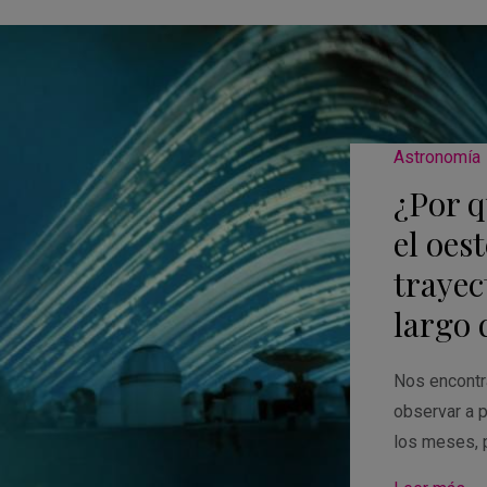
Astronomía
¿Por q
el oes
trayec
largo 
Nos encontr
observar a p
los meses, 