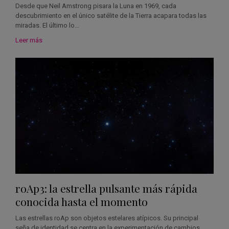
Desde que Neil Amstrong pisara la Luna en 1969, cada
descubrimiento en el único satélite de la Tierra acapara todas las
miradas. El último lo…
Leer más
roAp3: la estrella pulsante más rápida
conocida hasta el momento
Las estrellas roAp son objetos estelares atípicos. Su principal
seña de identidad se centra en la experimentación de cambios