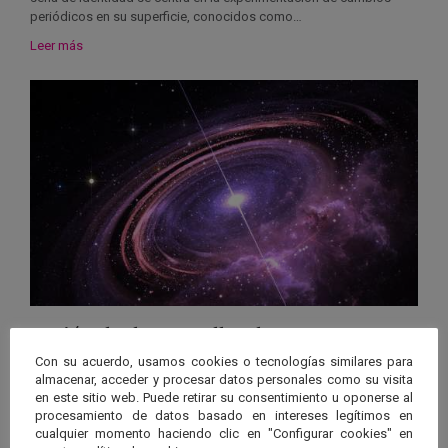
periódicos en su superficie, conocidos como…
Leer más
Fusión de dos estrellas de neutrones
Con su acuerdo, usamos cookies o tecnologías similares para
Las estrellas de neutrones se caracterizan por su gran densidad,
almacenar, acceder y procesar datos personales como su visita
con masas similares al Sol. Su tamaño, según los expertos, puede
en este sitio web. Puede retirar su consentimiento u oponerse al
alcanzar el tamaño de…
procesamiento de datos basado en intereses legítimos en
cualquier momento haciendo clic en "Configurar cookies" en
Leer más