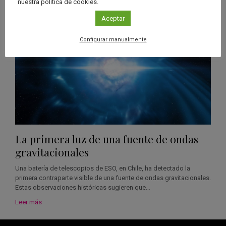
nuestra política de cookies.
Aceptar
Configurar manualmente
La primera luz de una fuente de ondas
gravitacionales
Una batería de telescopios de ESO, en Chile, ha detectado la
primera contraparte visible de una fuente de ondas gravitacionales.
Estas observaciones históricas sugieren que…
Leer más