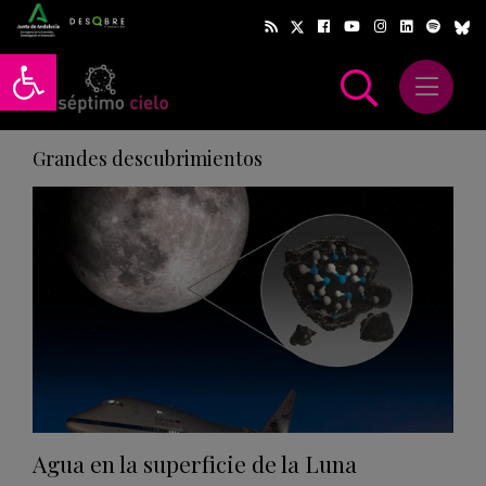
Abrir barra de herramientas
Abrir m
scar
Grandes descubrimientos
Agua en la superficie de la Luna