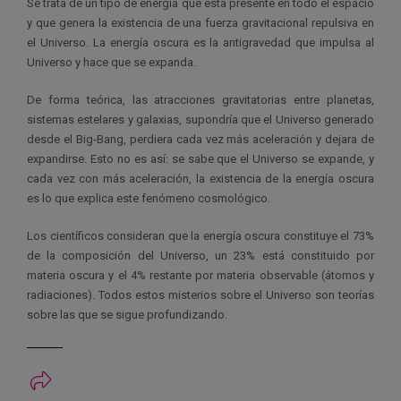
Se trata de un tipo de
energía que está presente en
todo el espacio
y que genera
la existencia de una fuerza
gravitacional repulsiva en
el
Universo. La energía
oscura es la antigravedad que
impulsa al
Universo y hace que
se expanda.
De forma teórica,
las atracciones gravitatorias
entre planetas,
sistemas este
lares y galaxias, supondría que
el Universo generado
desde el
Big-Bang, perdiera cada vez
más aceleración y dejara de
expandirse. Esto no es así:
se sabe que el Universo se
expande, y
cada vez con más
aceleración, la existencia de la
energía oscura
es lo que expli
ca este fenómeno cosmológico.
Los científicos consideran que
la energía oscura constituye el
73%
de la composición del Uni
verso, un 23% está constituido
por
materia oscura y el 4% res
tante por materia observable
(átomos y
radiaciones). Todos
estos misterios sobre el Univer
so son teorías
sobre las que se
sigue profundizando.