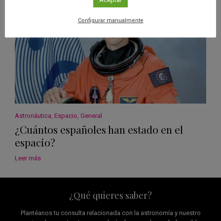
Configurar manualmente
Astronáutica
,
Espacio
,
General
¿Cuántos españoles han estado en el
espacio?
Leer más
¿Qué quieres saber?
Plantéanos tu consulta relacionada con la astronomía y nuestro