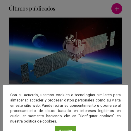
Ver má
Últimos publicados
Astronáutica
Con su acuerdo, usamos cookies o tecnologías similares para
¿Cómo se calculan los detalles para el
almacenar, acceder y procesar datos personales como su visita
lanzamiento de un vehículo espacial?
en este sitio web. Puede retirar su consentimiento u oponerse al
procesamiento de datos basado en intereses legítimos en
cualquier momento haciendo clic en "Configurar cookies" en
Leer más
nuestra política de cookies.
Aceptar