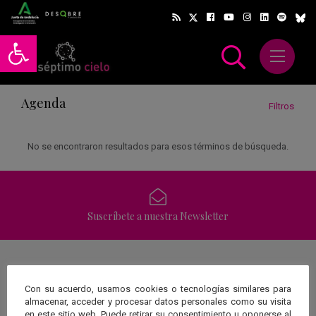
Abrir barra de herramientas
Abrir m
scar
Agenda
Filtros
No se encontraron resultados para esos términos de búsqueda.
Suscríbete a nuestra Newsletter
Una web de:
Con su acuerdo, usamos cookies o tecnologías similares para
almacenar, acceder y procesar datos personales como su visita
en este sitio web. Puede retirar su consentimiento u oponerse al