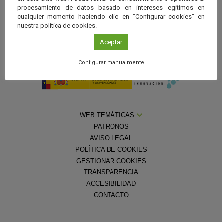
procesamiento de datos basado en intereses legítimos en
cualquier momento haciendo clic en "Configurar cookies" en
nuestra política de cookies.
Aceptar
Con la colaboración de la
Fundación Española para la Ciencia y la
Tecnología — Ministerio de Ciencia, Innovación y Universidades
Configurar manualmente
WEB TEMÁTICAS
PATRONOS
AVISO LEGAL
POLÍTICA DE COOKIES
GESTIONAR COOKIES
TRANSPARENCIA
ACCESIBILIDAD
CONTACTO