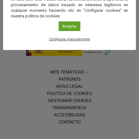
procesamiento de datos basado en intereses legítimos en
cualquier momento haciendo clic en "Configurar cookies" en
nuestra política de cookies.
Aceptar
Con la colaboración de la
Fundación Española para la Ciencia y la
Tecnología — Ministerio de Ciencia, Innovación y Universidades
Configurar manualmente
WEB TEMÁTICAS
PATRONOS
AVISO LEGAL
POLÍTICA DE COOKIES
GESTIONAR COOKIES
TRANSPARENCIA
ACCESIBILIDAD
CONTACTO