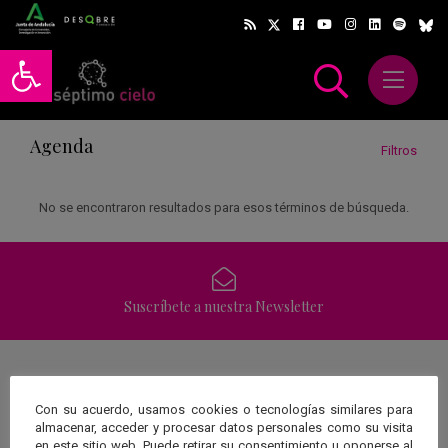
Abrir barra de herramientas
Abrir m
scar
Agenda
Filtros
No se encontraron resultados para esos términos de búsqueda.
Suscríbete a nuestra Newsletter
Una web de:
Con su acuerdo, usamos cookies o tecnologías similares para
almacenar, acceder y procesar datos personales como su visita
en este sitio web. Puede retirar su consentimiento u oponerse al