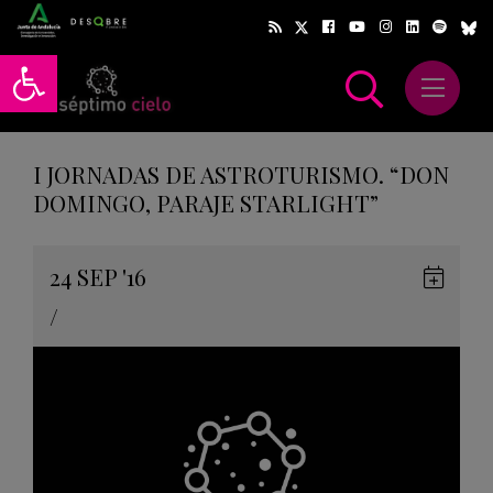
Abrir barra de herramientas
Abrir m
scar
I JORNADAS DE ASTROTURISMO. “DON
DOMINGO, PARAJE STARLIGHT”
Gua
24
SEP
'16
en
/
Goog
Cale