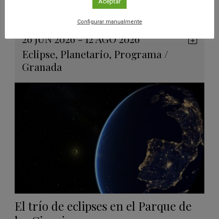
eclipses solares
Aceptar
Leer más
Configurar manualmente
26 JUN 2026 - 12 AGO 2026
Guard
Eclipse
,
Planetario
,
Programa
/
en
Granada
Googl
Calen
El trío de eclipses en el Parque de