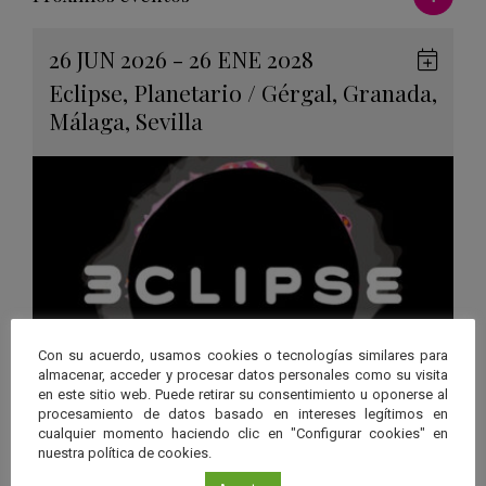
26 JUN 2026 - 26 ENE 2028
Guard
Eclipse
,
Planetario
/
Gérgal
,
Granada
,
en
Málaga
,
Sevilla
Googl
Calen
Con su acuerdo, usamos cookies o tecnologías similares para
almacenar, acceder y procesar datos personales como su visita
en este sitio web. Puede retirar su consentimiento u oponerse al
procesamiento de datos basado en intereses legítimos en
“3CLIPSE”, una experiencia
cualquier momento haciendo clic en "Configurar cookies" en
inmersiva para descubrir los
nuestra política de cookies.