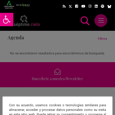
Abrir barra de herramientas
Abrir m
scar
Agenda
Filtros
No se encontraron resultados para esos términos de búsqueda.
Suscríbete a nuestra Newsletter
Una web de:
Con su acuerdo, usamos cookies o tecnologías similares para
almacenar, acceder y procesar datos personales como su visita
en este sitio web. Puede retirar su consentimiento u oponerse al