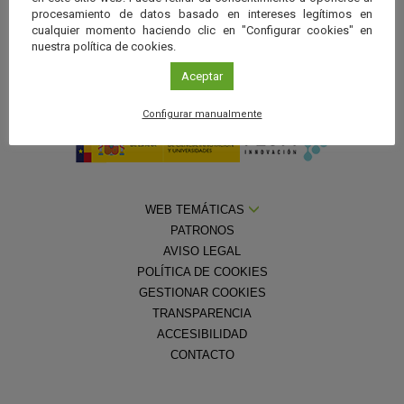
procesamiento de datos basado en intereses legítimos en
cualquier momento haciendo clic en "Configurar cookies" en
nuestra política de cookies.
Aceptar
Con la colaboración de la
Fundación Española para la Ciencia y la
Tecnología — Ministerio de Ciencia, Innovación y Universidades
Configurar manualmente
WEB TEMÁTICAS
PATRONOS
AVISO LEGAL
POLÍTICA DE COOKIES
GESTIONAR COOKIES
TRANSPARENCIA
ACCESIBILIDAD
CONTACTO