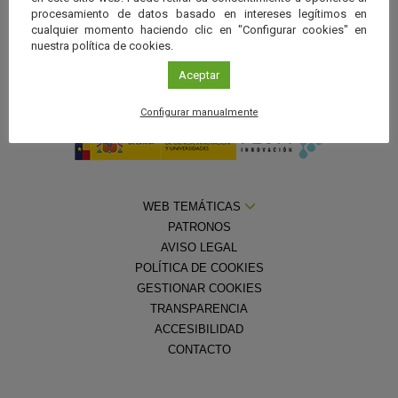
procesamiento de datos basado en intereses legítimos en
cualquier momento haciendo clic en "Configurar cookies" en
nuestra política de cookies.
Aceptar
Con la colaboración de la
Fundación Española para la Ciencia y la
Tecnología — Ministerio de Ciencia, Innovación y Universidades
Configurar manualmente
WEB TEMÁTICAS
PATRONOS
AVISO LEGAL
POLÍTICA DE COOKIES
GESTIONAR COOKIES
TRANSPARENCIA
ACCESIBILIDAD
CONTACTO