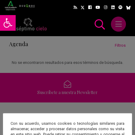
Abrir barra de herramientas
Abrir m
scar
Agenda
Filtros
No se encontraron resultados para esos términos de búsqueda.
Suscríbete a nuestra Newsletter
Una web de:
Con su acuerdo, usamos cookies o tecnologías similares para
almacenar, acceder y procesar datos personales como su visita
en este sitio web. Puede retirar su consentimiento u oponerse al