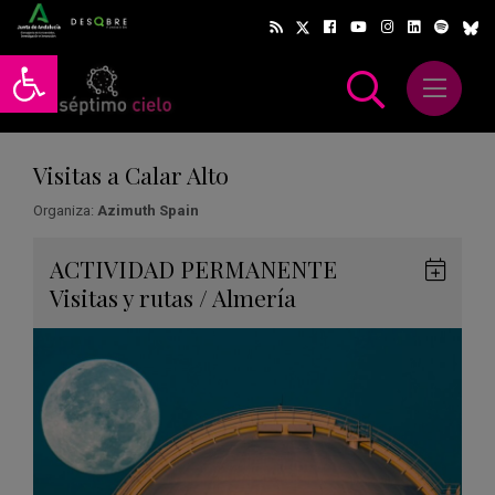
Abrir barra de herramientas
Abrir m
scar
Visitas a Calar Alto
Organiza:
Azimuth Spain
Gua
ACTIVIDAD
PERMANENTE
en
Visitas y rutas
/
Almería
Goog
Cale