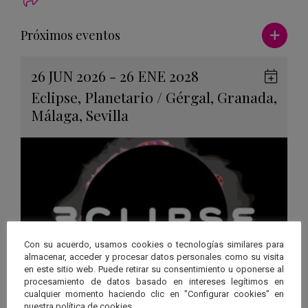
Ver má
Próximos eventos
26 JUN 2026 - 26 ENE 2028
Guard
Eclipse
,
Planetario
/
Gérgal
,
Granada
,
en
Málaga
,
Sevilla
Googl
Calen
Con su acuerdo, usamos cookies o tecnologías similares para
almacenar, acceder y procesar datos personales como su visita
en este sitio web. Puede retirar su consentimiento u oponerse al
procesamiento de datos basado en intereses legítimos en
cualquier momento haciendo clic en "Configurar cookies" en
nuestra política de cookies.