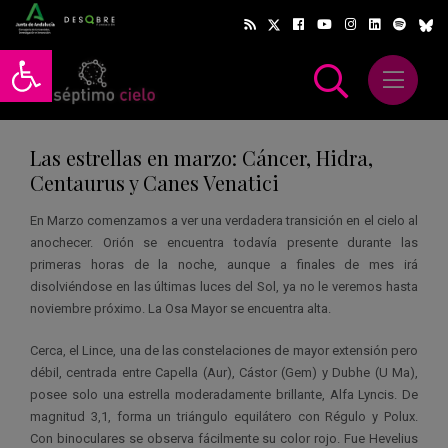
Abrir barra de herramientas
Abrir m
scar
Las estrellas en marzo: Cáncer, Hidra,
Centaurus y Canes Venatici
En Marzo comenzamos a ver una verdadera transición en el cielo al
anochecer. Orión se encuentra todavía presente durante las
primeras horas de la noche, aunque a finales de mes irá
disolviéndose en las últimas luces del Sol, ya no le veremos hasta
noviembre próximo. La Osa Mayor se encuentra alta.
Cerca, el Lince, una de las constelaciones de mayor extensión pero
débil, centrada entre Capella (Aur), Cástor (Gem) y Dubhe (U Ma),
posee solo una estrella moderadamente brillante, Alfa Lyncis. De
magnitud 3,1, forma un triángulo equilátero con Régulo y Polux.
Con binoculares se observa fácilmente su color rojo. Fue Hevelius