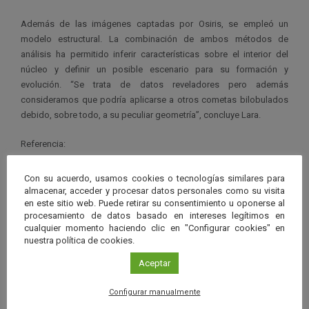
Además de las imágenes captadas por Osiris, se empleó un
modelo estructural. La combinación de ambos métodos de
análisis ha permitido inferir características sobre el interior del
núcleo y definir un posible escenario para su formación y
evolución. “Se trata de datos reveladores pero además
consideramos que podría aplicarse a otros cometas bilobulados
debido, sobre todo, a su peculiar geometría”, concluye Lara.
Referencia:
Matonti
et al
.
Erosion by Shear deformation of bilobate
Con su acuerdo, usamos cookies o tecnologías similares para
comets reveals their internal structure.
Nature Geoscience.
almacenar, acceder y procesar datos personales como su visita
en este sitio web. Puede retirar su consentimiento u oponerse al
DOI: 10.1038/s41561-019-0307-9
procesamiento de datos basado en intereses legítimos en
cualquier momento haciendo clic en "Configurar cookies" en
nuestra política de cookies.
Aceptar
Ver má
Últimas noticias publicadas
Configurar manualmente