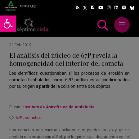
Abrir barra de herramientas
Abrir m
scar
21 Feb 2019
.
El análisis del núcleo de 67P revela la
homogeneidad del interior del cometa
Los científicos cuestionaban si los procesos de erosión en
cometas bilobulados como 67P podían estar condicionados
por su origen a partir de la colisión entre dos objetos
Fuente:
Instituto de Astrofísica de Andalucía
67P
,
cometas
Los cometas son cuerpos helados que pierden polvo y gas a
medida que se acercan al Sol, por lo que se van degradando con el