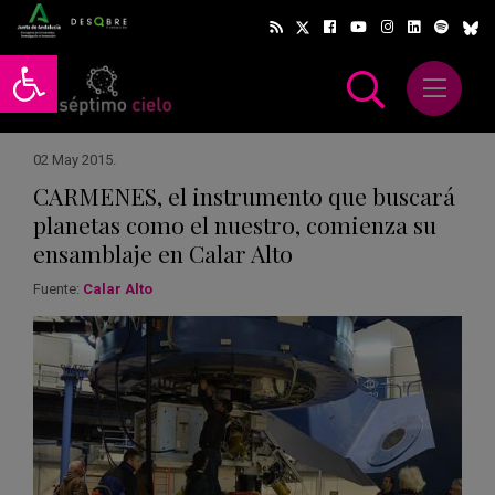
Abrir barra de herramientas
Abrir m
scar
02 May 2015
.
CARMENES, el instrumento que buscará
planetas como el nuestro, comienza su
ensamblaje en Calar Alto
Fuente:
Calar Alto