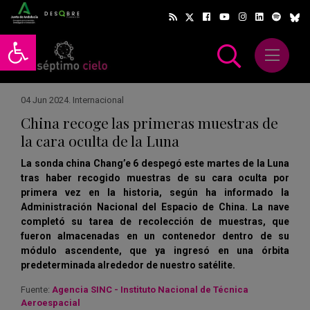
Abrir barra de herramientas
Abrir m
scar
04 Jun 2024
.
Internacional
China recoge las primeras muestras de
la cara oculta de la Luna
La sonda china Chang’e 6 despegó este martes de la Luna
tras haber recogido muestras de su cara oculta por
primera vez en la historia, según ha informado la
Administración Nacional del Espacio de China. La nave
completó su tarea de recolección de muestras, que
fueron almacenadas en un contenedor dentro de su
módulo ascendente, que ya ingresó en una órbita
predeterminada alrededor de nuestro satélite.
Fuente:
Agencia SINC - Instituto Nacional de Técnica
Aeroespacial