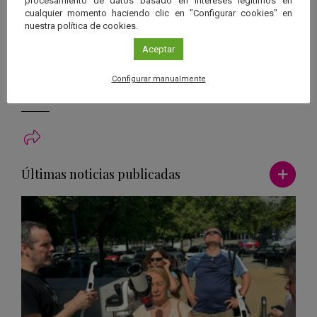
procesamiento de datos basado en intereses legítimos en
Sistema Solar.
cualquier momento haciendo clic en "Configurar cookies" en
nuestra política de cookies.
Está previsto que el
Centro Espacial de Canarias del INTA
Aceptar
(Maspalomas)
vuelva a desempeñar un papel fundamental,
ofreciendo soporte de Telemetría, Seguimiento y Comando (TTC)
Configurar manualmente
durante la reentrada de la nave.
Ver má
Últimas noticias publicadas