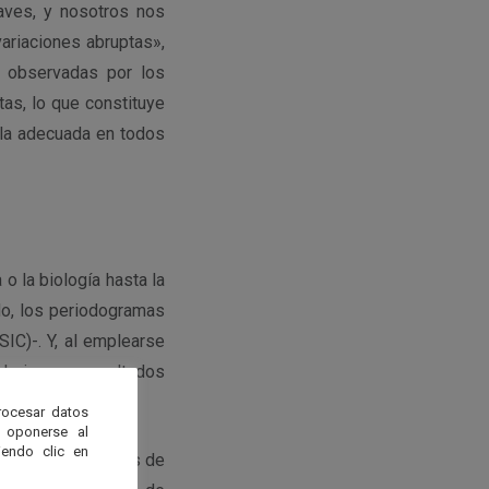
aves, y nosotros nos
ariaciones abruptas»,
s observadas por los
as, lo que constituye
 la adecuada en todos
o la biología hasta la
do, los periodogramas
IC)-. Y, al emplearse
derivar en resultados
rocesar datos
 oponerse al
endo clic en
de las herramientas de