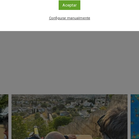
iblemente pueda extenderse a otras áreas de estudio en
Aceptar
 habitual», concluye el investigador.
Configurar manualmente
r