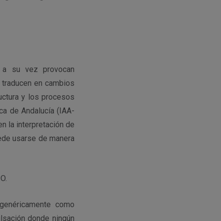
e a su vez provocan
e traducen en cambios
ructura y los procesos
ica de Andalucía (IAA-
n la interpretación de
ede usarse de manera
O.
 genéricamente como
ulsación donde ningún