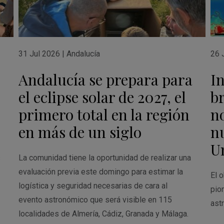
31 Jul 2026
|
Andalucía
26 
Andalucía se prepara para
I
el eclipse solar de 2027, el
br
primero total en la región
n
en más de un siglo
n
U
s
La comunidad tiene la oportunidad de realizar una
evaluación previa este domingo para estimar la
El o
logística y seguridad necesarias de cara al
pio
evento astronómico que será visible en 115
ast
localidades de Almería, Cádiz, Granada y Málaga.