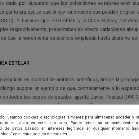
ía dado por supuesto que las pulsaciones estelares eran su
é punto era así, ya que sí hay fenómenos que pueden originar v
-CSIC). Y hallaron que HD174936 y KIC006187665, estrella
pler respectivamente, presentaban en efecto variaciones abrupt
o de que la herramienta de análisis empleada hasta ahora no es
SICA ESTELAR
emplean en multitud de ámbitos científicos, desde la geología 
allazgo supone un ejemplo de que, contrariamente a lo espera
en todos los casos de estudio -apunta Javier Pascual (IAA-CS
 condiciones iniciales de fenómeno justifican su uso, pueden 
do, usamos cookies o tecnologías similares para almacenar, acceder y p
como su visita en este sitio web. Puede retirar su consentimiento u
to de datos basado en intereses legítimos en cualquier momento haci
 esto ocurre para la variabilidad estelar y requiere una revisión 
okies" en nuestra política de cookies.