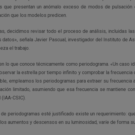
as que presentan un anómalo exceso de modos de pulsación o
ación que los modelos predicen.
s, decidimos revisar todo el proceso de análisis, incluidas las
s datos», señala Javier Pascual, investigador del Instituto de As
za el trabajo.
o en lo que conoce técnicamente como periodograma. «Un caso ide
observar la estrella por tiempo infinito y comprobar la frecuencia
le, empleamos los periodogramas para extraer su frecuencia a p
ción limitado, asumiendo que esa frecuencia se mantiene con
 (IAA-CSIC).
de periodogramas esté justificado existe un requerimiento: que
a los aumentos y descensos en su luminosidad, varíe de forma s