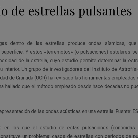
io de estrellas pulsantes
gas dentro de las estrellas produce ondas sísmicas, qu
superficie. Y estos «terremotos» (o pulsaciones) estelares s
nosidad de la estrella, cuyo estudio permite determinar la est
u interior. Un grupo de investigadores del Instituto de Astrofís
idad de Granada (UGR) ha revisado las herramientas empleadas e
y ha hallado que el método empleado desde hace décadas no pu
epresentación de las ondas acústicas en una estrella. Fuente: ES
os en los que el estudio de estas pulsaciones (conocidas
) constituye un problema: casos de estrellas con periodos de p