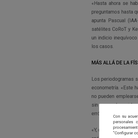
«Hasta ahora se hab
preguntamos hasta qu
apunta Pascual (IAA
satélites CoRoT y Ke
un indicio inequívoc
los casos.
MÁS ALLÁ DE LA FÍ
Los periodogramas se 
econometría. «Este h
no pueden emplearse 
sin comprobar si las
erróneos».
Con su acuer
personales 
procesamien
«Y, de igual modo que
"Configurar co