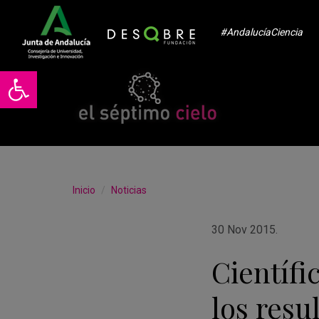
#AndalucíaCiencia
Abrir barra de herramientas
Inicio
Noticias
30 Nov 2015
.
Científi
los resu