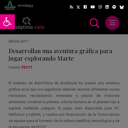
Abrir barra de herramientas
Abrir m
scar
08 Ene 2017
.
Desarrollan una aventura gráfica para
jugar explorando Marte
Fuente:
FECYT
El Instituto de Astrofísica de Andalucía ha creado una aventura
gráfica en la que los jugadores deberán recorrer diferentes zonas
marcianas, recolectando minerales y piezas de misiones
anteriores; construir la primera colonia humana en el planeta rojo y
superar múltiples peligros. El juego está disponible para PC,
teléfonos y tablets, y cuenta con financiación de la Convocatoria
de ayudas para el fomento de la cultura científica, tecnológica y de
la innovación de FECYT.