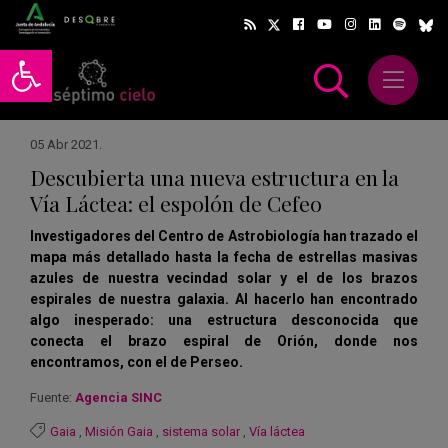
Abrir barra de herramientas
Abrir m
scar
05 Abr 2021
.
Descubierta una nueva estructura en la
Vía Láctea: el espolón de Cefeo
Investigadores del Centro de Astrobiología han trazado el
mapa más detallado hasta la fecha de estrellas masivas
azules de nuestra vecindad solar y el de los brazos
espirales de nuestra galaxia. Al hacerlo han encontrado
algo inesperado: una estructura desconocida que
conecta el brazo espiral de Orión, donde nos
encontramos, con el de Perseo.
Fuente:
Agencia SINC
Gaia
,
Misión Gaia
,
sistema solar
,
Vía láctea