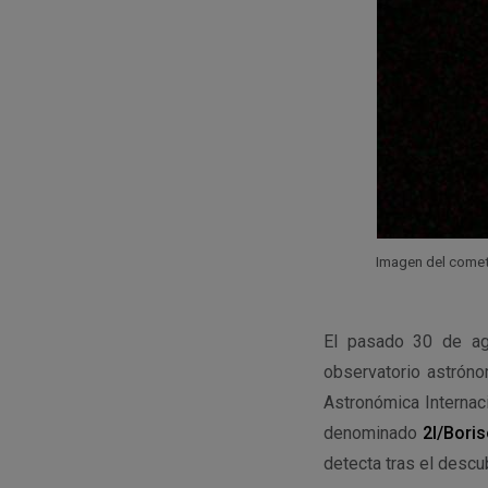
Imagen del comet
El pasado 30 de ag
observatorio astrón
Astronómica Internaci
denominado
2I/Bori
detecta tras el desc