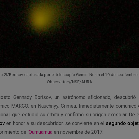
a 2I/Borisov capturada por el telescopio Gemini North el 10 de septiembre 
Observatory/NSF/AURA
osto Gennady Borisov, un astrónomo aficionado, descubrió
omico MARGO, en Nauchnyy, Crimea. Inmediatamente comunicó el
onal, que estudió su órbita y confirmó su origen exosolar. De 
sov
en honor a su descubridor, se convierte en el
segundo objeto
ubrimiento de
‘Oumuamua
en noviembre de 2017.