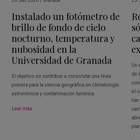
26 Jun 2026
|
Granada
25 
a
Instalado un fotómetro de
R
brillo de fondo de cielo
só
nocturno, temperatura y
c
nubosidad en la
e
Universidad de Granada
Un e
de 
El objetivo es contribuir a consolidar una línea
con
pionera para la ciencia geográfica en climatología
el 
astronómica y contaminación lumínica.
han
Leer más
cam
abre
pla