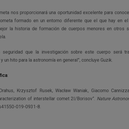
ometa nos proporcionará una oportunidad excelente para conocer
ometa formado en un entorno diferente que el que hay en el 
ejor la historia de formación de cuerpos menores en otros s
la.
seguridad que la investigación sobre este cuerpo será tr
y un hito para la astronomía en general”, concluye Guzik.
fica
:
ł Drahus , Krzysztof Rusek, Wacław Waniak , Giacomo Cannizz
aracterization of interstellar comet 2I/Borisov”.
Nature Astron
/s41550-019-0931-8.