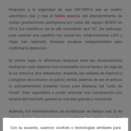
Respecto a la seguridad de que GW150914 sea un evento
astrofísico real, y tras el
fallido anuncio
del descubrimiento de
ondas gravitaciones primigenias por parte del equipo BICEP2 en
2014, los científicos de la UIB consideran que “sí”. Sin embargo,
para resolver una cuestión tan crucial las colaboraciones LIGO y
Virgo han realizado diversas pruebas independientes para
confirmar la detección.
En primer lugar, la diferencia temporal entre las observaciones
hechas en cada detector fue consistente con el tiempo de viaje de
la luz entre los dos detectores. Además, las señales de Hanford y
Livingston encontraron un patrón similar, además de ser en ambos
lo suficientemente potentes como para destacar del ‘ruido de
fondo’. Esto equivaldría a poder entender una conversación por
encima del murmullo general en una sala grande y concurrida.
Además, los interferómetros se monitorizan en tiempo real. Si en
alguno de los canales aparece un problema, los datos recogidos
por el detector se descartan, pero no fue el caso.
Con su acuerdo, usamos cookies o tecnologías similares para
¿Y pudo ser GW150914 una fluctuación de ruido poco común, algo