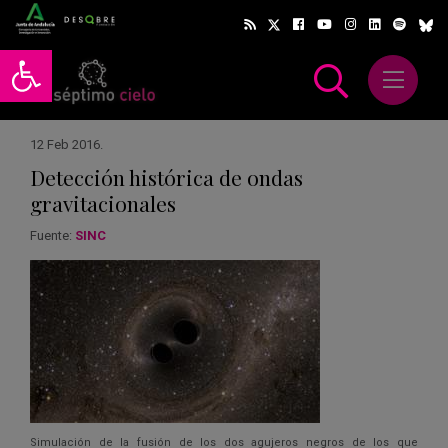
Abrir barra de herramientas
Abrir m
scar
12 Feb 2016
.
Detección histórica de ondas
gravitacionales
Fuente:
SINC
Simulación de la fusión de los dos agujeros negros de los que