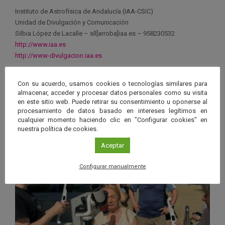
Instituto de Astrofísica de Andalucía (IAA-CSIC)
Unidad de Divulgación y Comunicación
Silbia López de Lacalle – sll[arroba]iaa.es – 958230532
http://www.iaa.es
http://www-divulgacion.iaa.es
Con su acuerdo, usamos cookies o tecnologías similares para
almacenar, acceder y procesar datos personales como su visita
en este sitio web. Puede retirar su consentimiento u oponerse al
procesamiento de datos basado en intereses legítimos en
Ver má
Últimas noticias publicadas
cualquier momento haciendo clic en "Configurar cookies" en
nuestra política de cookies.
Aceptar
Configurar manualmente