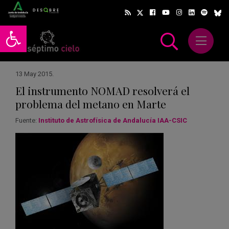
Abrir barra de herramientas
Abrir m
scar
13 May 2015
.
El instrumento NOMAD resolverá el
problema del metano en Marte
Fuente:
Instituto de Astrofísica de Andalucía IAA-CSIC