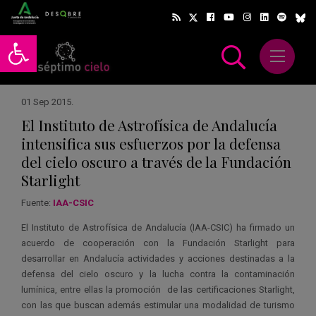
Abrir barra de herramientas
Abrir m
scar
01 Sep 2015
.
El Instituto de Astrofísica de Andalucía
intensifica sus esfuerzos por la defensa
del cielo oscuro a través de la Fundación
Starlight
Fuente:
IAA-CSIC
El Instituto de Astrofísica de Andalucía (IAA-CSIC) ha firmado un
acuerdo de cooperación con la Fundación Starlight para
desarrollar en Andalucía actividades y acciones destinadas a la
defensa del cielo oscuro y la lucha contra la contaminación
lumínica, entre ellas la promoción de las certificaciones Starlight,
con las que buscan además estimular una modalidad de turismo