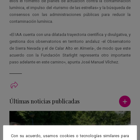
ellos el fomento de planes de actuación contra la contaminación
lumínica, el impulso del «turismo de las estrellas» y la búsqueda de
consensos con las administraciones públicas para reducir la
contaminación lumínica.
«El IAA cuenta con una dilatada trayectoria científica y divulgativa, y
gestiona dos observatorios en territorio andaluz -el Observatorio
de Sierra Nevada y el de Calar Alto en Almería-, de modo que este
acuerdo con la Fundación Starlight representa otro importante
paso adelante en este camino», apunta José Manuel Vílchez.
Ver má
Últimas noticias publicadas
Con su acuerdo, usamos cookies o tecnologías similares para