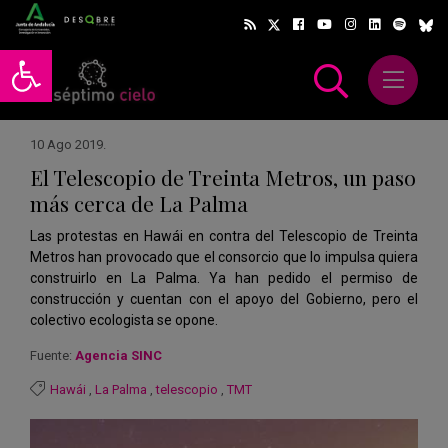
Abrir barra de herramientas
Abrir m
scar
10 Ago 2019
.
El Telescopio de Treinta Metros, un paso
más cerca de La Palma
Las protestas en Hawái en contra del Telescopio de Treinta
Metros han provocado que el consorcio que lo impulsa quiera
construirlo en La Palma. Ya han pedido el permiso de
construcción y cuentan con el apoyo del Gobierno, pero el
colectivo ecologista se opone.
Fuente:
Agencia SINC
Hawái
,
La Palma
,
telescopio
,
TMT