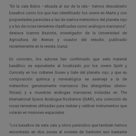
“En la cala Balos –situada al sur de la isla– hemos descubierto
basaltos como los que han identificado los
rovers
en Marte
y con
propiedades parecidas a las de ciertos meteoritos del planeta rojo
y a las de rocas terrestres clasificadas como análogos marcianos”,
destaca Ioannis Baziotis, investigador de la Universidad de
Agricultura de Atenas y coautor del estudio, publicado
recientemente en la revista
Icarus
.
En concreto, los autores han confirmado que este material
basáltico es equivalente al localizado por los
rovers
Spirit y
Curiosity en los cráteres Gusev y Gale del planeta rojo, y que su
composición química y mineralógica se asemeja a la de
meteoritos genuinamente marcianos (las shergotitas olivino-
fíricas) y a muestras análogas marcianas incluidas en The
International Space Analogue Rockstore (ISAR), una colección de
rocas terrestres utilizadas para testear y calibrar instrumentos que
volarán en misiones espaciales.
“Los basaltos de esta cala y otros parecidos que también hemos
encontrado en dos zonas al noreste de Santorini son bastante