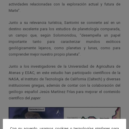
actividades relacionadas con la exploración actual y futura de
Marte”.
Junto a su relevancia turística, Santorini se convierte así en un
destino excelente para los estudios de planetología comparada,
un campo que, según Solomonidou, “desempeña un papel
importante tanto para caracterizar mundos exóticos
geológicamente lejanos, como planetas y lunas, como para
comprender mejor nuestro propio planeta”.
Junto a los investigadores de la Universidad de Agricultura de
Atenas y ESAC, en este estudio han participado científicos de la
NASA, el Instituto de Tecnología de California (Caltech) y diversas
instituciones griegas, además de contar con la colaboración del
geólogo español Jesús Martínez Frías para mejorar el contenido
científico del
paper
.
Con su acuerdo, usamos cookies o tecnologías similares para