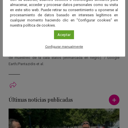
almacenar, acceder y procesar datos personales como su visita
en este sitio web. Puede retirar su consentimiento u oponerse al
procesamiento de datos basado en intereses legítimos en
cualquier momento haciendo clic en "Configurar cookies" en
nuestra política de cookies.
Aceptar
Complejo del volcán de Santorini, indicando con un rectángulo
blanco la región de la península de Acrotiri. A la derecha, mapa
Configurar manualmente
geológico simplificado de esa parte de la isla donde está la zona
de muestreo de la cala Balos (enmarcada en negro). / Google
Earth/Pantazidis et al.
Ver má
Últimas noticias publicadas