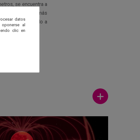
metros, se encuentra a
ndo), el mayor y más
rocesar datos
ría haberse formado a
 oponerse al
 un cometa.
endo clic en
Ver más