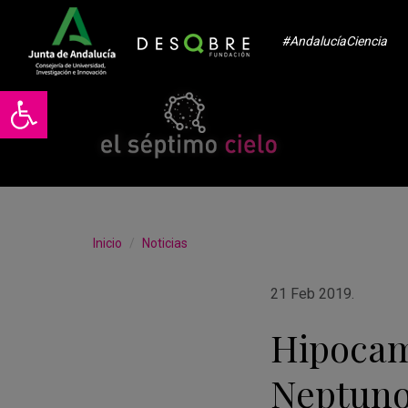
#AndalucíaCiencia
Abrir barra de herramientas
Inicio
Noticias
21 Feb 2019
.
Hipocam
Neptun