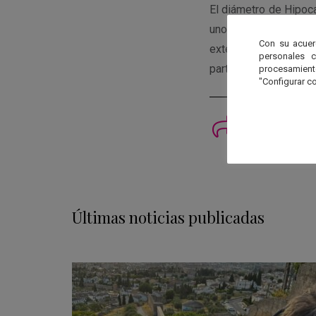
El diámetro de Hipoca
unos 105.251 km de 
Con su acuer
exterior de los saté
personales 
partir de uno de los 
procesamien
"Configurar co
Imprimi
Últimas noticias publicadas