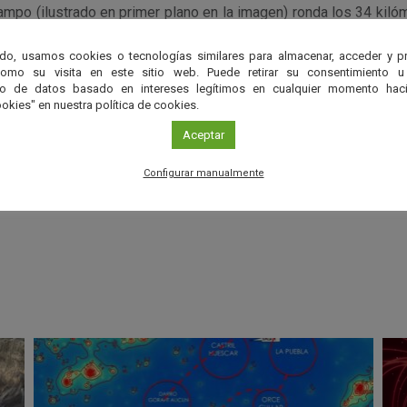
mpo (ilustrado en primer plano en la imagen) ronda los 34 kiló
Neptuno (el gigante azulado) y orbita cerca de Proteo (al fo
do, usamos cookies o tecnologías similares para almacenar, acceder y p
lites internos. De hecho, según los expertos, Hipocampo pod
como su visita en este sitio web. Puede retirar su consentimiento u
fragmentos de esta luna vecina, desprendidos tras el impacto de
to de datos basado en intereses legítimos en cualquier momento haci
okies" en nuestra política de cookies.
Aceptar
r
Configurar manualmente