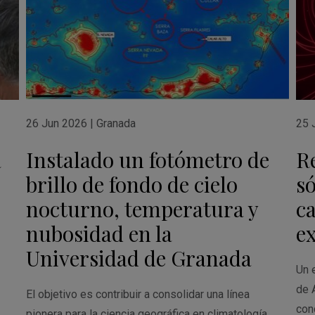
26 Jun 2026
|
Granada
25 
a
Instalado un fotómetro de
R
brillo de fondo de cielo
só
nocturno, temperatura y
c
nubosidad en la
e
Universidad de Granada
Un e
de 
El objetivo es contribuir a consolidar una línea
con
pionera para la ciencia geográfica en climatología