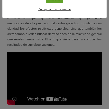
interferómetro del VLT, estará disponible para ayudar a medir la
órbita con mucha más precisión de la que se alcanza actualmente.
Configurar manualmente
No sólo se espera que este instrumento –que ya realiza
mediciones de alta precisión del centro galáctico –confirme con
claridad los efectos relativistas generales, sino que también los
astrónomos puedan buscar desviaciones de la relatividad general
que revelen nueva física. El año que viene darán a conocer los
resultados de sus observaciones.