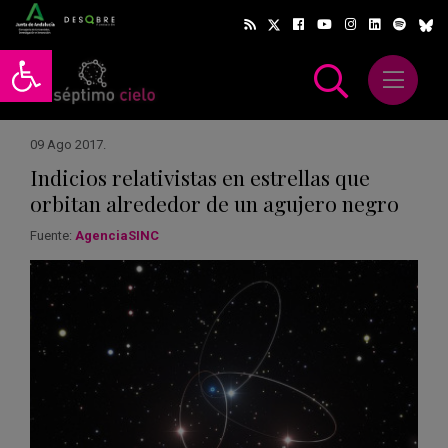
Abrir barra de herramientas
Abrir m
scar
09 Ago 2017
.
Indicios relativistas en estrellas que
orbitan alrededor de un agujero negro
Fuente:
AgenciaSINC