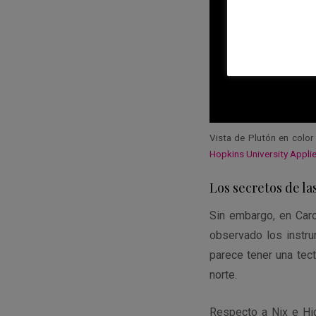
Vista de Plutón en color
Hopkins University Appli
Los secretos de la
Sin embargo, en Caro
observado los instr
parece tener una tec
norte.
Respecto a Nix e Hid