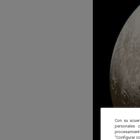
Con su acuer
personales 
procesamien
"Configurar co