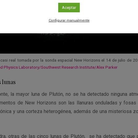
Aceptar
Configurar manualmente
 casi real tomada por la sonda espacial New Horizons el 14 de julio de 2
ed Physics Laboratory/Southwest Research Institute/Alex Parker
s lunas
nte, la mayor luna de Plutón, no se ha detectado ninguna atm
umentos de New Horizons son las llanuras onduladas y fosas d
tónica y una corteza heterogénea, además de una misteriosa z
ra, otras de las cinco lunas de Plutón, se ha detectado que 