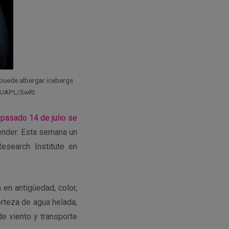
 puede albergar icebergs
JHUAPL/SwRI
pasado 14 de julio se
render. Esta semana un
esearch Institute en
 en antigüedad, color,
rteza de agua helada,
de viento y transporte