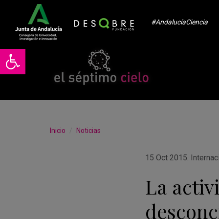
#AndalucíaCiencia
Abrir barra de herramientas
Inicio
Noticias
15 Oct 2015
.
Internac
La activ
desconci