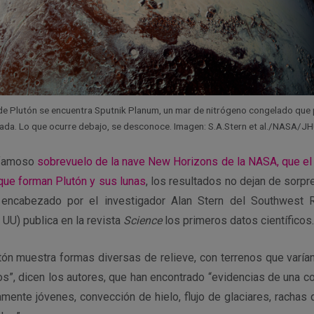
n’ de Plutón se encuentra Sputnik Planum, un mar de nitrógeno congelado que
lada. Lo que ocurre debajo, se desconoce. Imagen: S.A.Stern et al./NASA/
 famoso
sobrevuelo de la nave New Horizons de la NASA, que el 
que forman Plutón y sus lunas
, los resultados no dejan de sorp
l encabezado por el investigador Alan Stern del Southwest R
 UU) publica en la revista
Science
los primeros datos científicos.
tón muestra formas diversas de relieve, con terrenos que varían
s”, dicen los autores, que han encontrado “evidencias de una co
mente jóvenes, convección de hielo, flujo de glaciares, rachas 