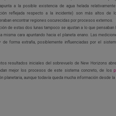
 apunta a la posible existencia de agua helada relativament
ación reflejada respecto a la incidente) son más altos de l
raban encontrar regiones oscurecidas por procesos externos.
ción de estas dos lunas tampoco se ajustan a lo que pensaban lo
na misma cara apuntando hacia el planeta enano. Las medicion
y de forma extraña, posiblemente influenciadas por el sistem
stos resultados iniciales del sobrevuelo de New Horizons abr
iendan mejor los procesos de este sistema concreto, de los
p
ión planetaria, aunque todavía queda mucha información desde la
r