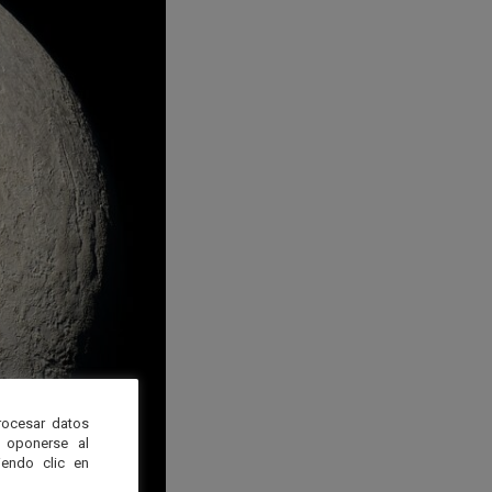
rocesar datos
 oponerse al
endo clic en