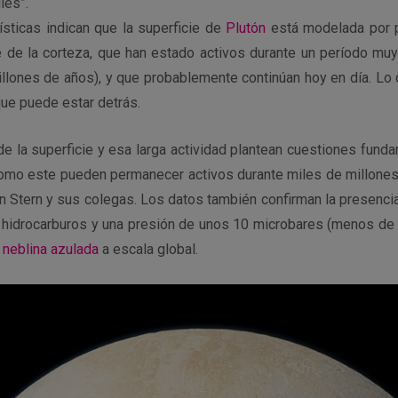
les”.
ísticas indican que la superficie de
Plutón
está modelada por 
je de la corteza, que han estado activos durante un período muy
illones de años), y que probablemente continúan hoy en día. L
que puede estar detrás.
 de la superficie y esa larga actividad plantean cuestiones fun
omo este pueden permanecer activos durante miles de millone
an Stern y sus colegas. Los datos también confirman la presenci
e hidrocarburos y una presión de unos 10 microbares (menos de
e
neblina azulada
a escala global.