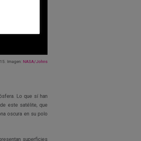
015. Imagen:
NASA/Johns
ósfera. Lo que sí han
e este satélite, que
ona oscura en su polo
presentan superficies