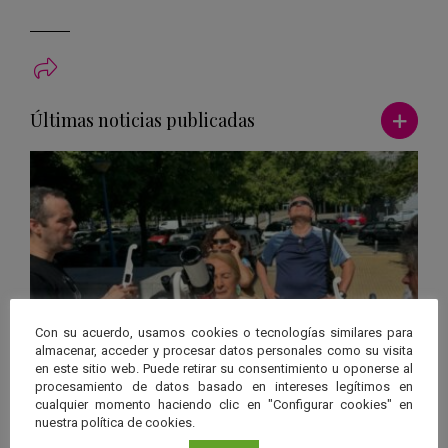
Ver má
Últimas noticias publicadas
Con su acuerdo, usamos cookies o tecnologías similares para
almacenar, acceder y procesar datos personales como su visita
en este sitio web. Puede retirar su consentimiento u oponerse al
procesamiento de datos basado en intereses legítimos en
07 Ago 2026
|
Andalucía
cualquier momento haciendo clic en "Configurar cookies" en
nuestra política de cookies.
Andalucía será testigo del eclipse