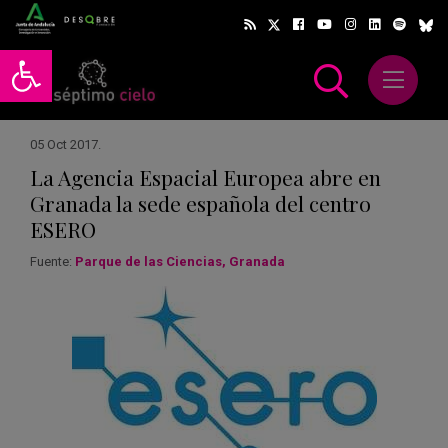
Abrir barra de herramientas
Abrir m
scar
05 Oct 2017
.
La Agencia Espacial Europea abre en
Granada la sede española del centro
ESERO
Fuente:
Parque de las Ciencias, Granada