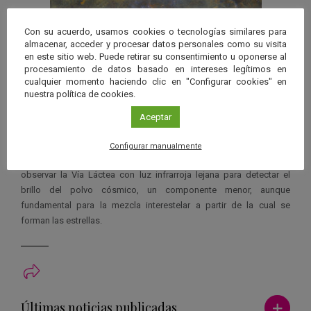
Con su acuerdo, usamos cookies o tecnologías similares para
almacenar, acceder y procesar datos personales como su visita
en este sitio web. Puede retirar su consentimiento u oponerse al
procesamiento de datos basado en intereses legítimos en
Vista del Centro Galáctico desde Herschel
cualquier momento haciendo clic en "Configurar cookies" en
Aquí, las nubes de polvo y gas aparecen dispersas a lo largo de un
nuestra política de cookies.
gran anillo retorcido, de unos 600 años luz de diámetro, que aloja
en su interior el agujero negro supermasivo que se encuentra en el
Aceptar
núcleo de la Galaxia.
Configurar manualmente
Herschel obtuvo estas vistas inéditas hasta el momento al
observar la Vía Láctea con luz infrarroja lejana para detectar el
brillo del polvo cósmico, un componente menor, aunque
fundamental para la mezcla interestelar a partir de la cual se
forman las estrellas.
Ver má
Últimas noticias publicadas