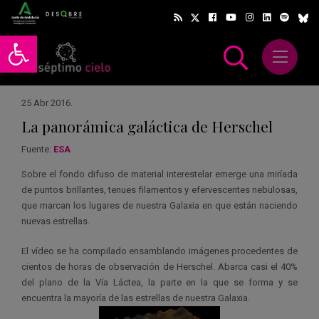
Abrir barra de herramientas
Abrir m
scar
25 Abr 2016
.
La panorámica galáctica de Herschel
Fuente:
ESA
Sobre el fondo difuso de material interestelar emerge una miríada
de puntos brillantes, tenues filamentos y efervescentes nebulosas,
que marcan los lugares de nuestra Galaxia en que están naciendo
nuevas estrellas.
El vídeo se ha compilado ensamblando imágenes procedentes de
cientos de horas de observación de Herschel. Abarca casi el 40%
del plano de la Vía Láctea, la parte en la que se forma y se
encuentra la mayoría de las estrellas de nuestra Galaxia.