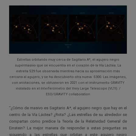
Estrellas orbitando muy cerca de Sagitario A*, el agujero negro
supermasivo que se encuentra en el corazón de la Vía Láctea. La
estrella S29 fue observada mientras hacía su aproximación más
cercana al agujero, y se ha descubierto otra nueva: S300. Las imágenes,
con anotaciones, se obtuvieron en 2021 con el instrumento GRAVITY
instalado en el Interferómetro del Very Large Telescope (VLTI). /
ESO/GRAVITY collaboration
“¿Cómo de masivo es Sagitario A*, el agujero negro que hay en el
centro de la Vía Láctea? ¿Rota? ¿Las estrellas de su alrededor se
compartan como predice la Teoría de la Relatividad General de
Einstein? La mejor manera de responder a estas preguntas es
siguiendo a las estrellas que orbitan a este agujero negro