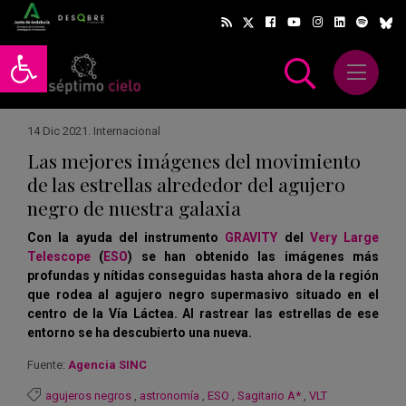
Abrir barra de herramientas
Abrir m
scar
14 Dic 2021
.
Internacional
Las mejores imágenes del movimiento
de las estrellas alrededor del agujero
negro de nuestra galaxia
Con la ayuda del instrumento
GRAVITY
del
Very Large
Telescope
(
ESO
) se han obtenido las imágenes más
profundas y nítidas conseguidas hasta ahora de la región
que rodea al agujero negro supermasivo situado en el
centro de la Vía Láctea. Al rastrear las estrellas de ese
entorno se ha descubierto una nueva.
Fuente:
Agencia SINC
agujeros negros
,
astronomía
,
ESO
,
Sagitario A*
,
VLT