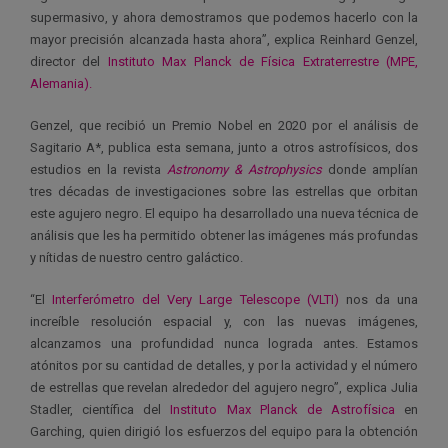
supermasivo, y ahora demostramos que podemos hacerlo con la
mayor precisión alcanzada hasta ahora”, explica Reinhard Genzel,
director del
Instituto Max Planck de Física Extraterrestre (MPE,
Alemania).
Genzel, que recibió un Premio Nobel en 2020 por el análisis de
Sagitario A*, publica esta semana, junto a otros astrofísicos, dos
estudios en la revista
Astronomy & Astrophysics
donde amplían
tres décadas de investigaciones sobre las estrellas que orbitan
este agujero negro. El equipo ha desarrollado una nueva técnica de
análisis que les ha permitido obtener las imágenes más profundas
y nítidas de nuestro centro galáctico.
“El
Interferómetro del Very Large Telescope (VLTI)
nos da una
increíble resolución espacial y, con las nuevas imágenes,
alcanzamos una profundidad nunca lograda antes. Estamos
atónitos por su cantidad de detalles, y por la actividad y el número
de estrellas que revelan alrededor del agujero negro”, explica Julia
Stadler, científica del
Instituto Max Planck de Astrofísica
en
Garching, quien dirigió los esfuerzos del equipo para la obtención