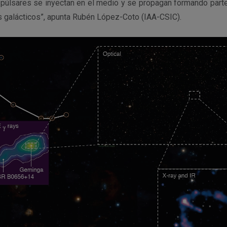
púlsares se inyectan en el medio y se propagan formando part
galácticos”, apunta Rubén López-Coto (IAA-CSIC).