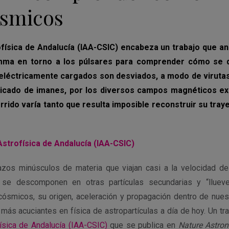
ósmicos
rofísica de Andalucía (IAA-CSIC) encabeza un trabajo que ana
mma en torno a los púlsares para comprender cómo se d
 eléctricamente cargados son desviados, a modo de virutas
picado de imanes, por los diversos campos magnéticos ex
orrido varía tanto que resulta imposible reconstruir su tra
 Astrofísica de Andalucía (IAA-CSIC)
zos minúsculos de materia que viajan casi a la velocidad de
, se descomponen en otras partículas secundarias y “llueve
smicos, su origen, aceleración y propagación dentro de nuest
más acuciantes en física de astropartículas a día de hoy. Un t
ísica de Andalucía (IAA-CSIC)
que se publica en
Nature Astro