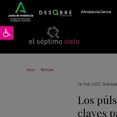
#AndalucíaCiencia
Abrir barra de herramientas
Inicio
Noticias
16 Feb 2022
.
Granad
Los púls
claves 