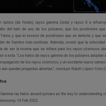
n óptico (de fondo), rayos gamma (izda) y rayos X e infrarroj
año del halo de uno de los púlsares, que los positrones qu
 Tierra, y que el exceso de positrones que se detecta y que se
er de fuentes más exóticas. Además, reveló que la velocidad
ría de ser la misma que se infiere para los rayos cósmicos dent
ior a esta. “Los halos de rayos gamma de los púlsares adoptan 
 propagación de los rayos cósmicos, y un excitante nuevo campo
ue aún quedan preguntas abiertas”, concluye Rubén López-Coto (
fica:
 «Gamma-ray halos around pulsars as the key to understanding co
stronomy
, 14 Feb 2022.