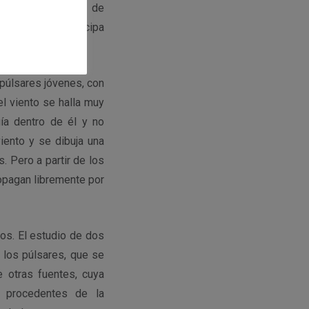
mos como nebulosa de
lemania) que participa
 púlsares jóvenes, con
l viento se halla muy
ía dentro de él y no
iento y se dibuja una
. Pero a partir de los
ropagan libremente por
os. El estudio de dos
 los púlsares, que se
e otras fuentes, cuya
s procedentes de la