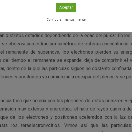
; las partículas se aceleran aún más y forman lo que conoce
Aceptar
lerión”, señala Emma de Oña Wilhelmi, investigadora del DESY (A
Configurar manualmente
n distintos estadios dependiendo de la edad del púlsar. En los
 se observa una estructura simétrica de esferas concéntricas: e
el remanente de supernova, los electrones pierden su energ
 del tiempo el remanente se expande, deja de comprimir el v
lar, dentro de la que las partículas siguen no obstante confinadas
ctrones y positrones ya comienzan a escapar del plerión y se p
nocía bien qué ocurría con los pleriones de estos púlsares viej
emisión muy extensa y energética, el halo de rayos gamma de
oque de los electrones y positrones acelerados con la luz d
asta los teraelectronvoltios. Vimos así que las partícula