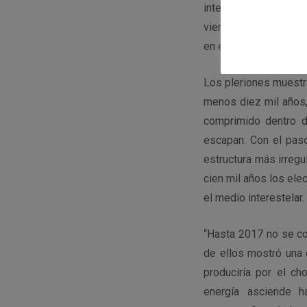
interacciona con él
viento del púlsar o p
en el trabajo.
Los pleriones muestra
menos diez mil años,
comprimido dentro d
escapan. Con el paso
estructura más irregu
cien mil años los ele
el medio interestelar.
“Hasta 2017 no se co
de ellos mostró una 
produciría por el ch
energía asciende h