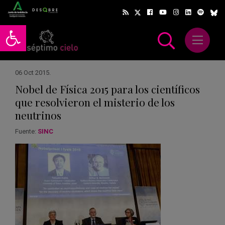
Abrir barra de herramientas
Abrir m
scar
06 Oct 2015
.
Nobel de Física 2015 para los científicos
que resolvieron el misterio de los
neutrinos
Fuente:
SINC