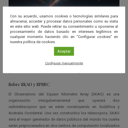
Con su acuerdo, usamos cookies o tecnologías similares para
almacenar, acceder y procesar datos personales como su visita
en este sitio web. Puede retirar su consentimiento u oponerse al
procesamiento de datos basado en intereses legítimos en
cualquier momento haciendo clic en "Configurar cookies" en
nuestra política de cookies.
Aceptar
Configurar manualmente
Una vez construidos los radiotelescopios, SKAO será el mayor
generador de datos públicos del mundo. Imagen: SKAO
Sobre SKAO y SPSRC
El Observatorio del Square Kilometre Array (SKAO) es una
organización intergubernamental que operará dos
radiotelescopios que se están construyendo en Sudáfrica y
Australia Occidental. Una vez construidos los telescopios, SKAO
será el mayor generador de datos públicos del mundo los cuales
serán preprocesados en dos centros de computación localizados