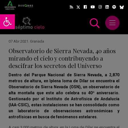
Abrir barra de herramientas
Abrir m
scar
07 Abr 2021
.
Granada
Observatorio de Sierra Nevada, 40 años
mirando el cielo y contribuyendo a
descifrar los secretos del Universo
Dentro del Parque Nacional de Sierra Nevada, a 2,870
metros de altura, en lplena loma de Dílar se encuentra el
Observatorio de Sierra Nevada (OSN), un observatorio de
alta montaña que este año celebra su 40º aniversario.
Gestionado por el Instituto de Astrofísica de Andalucía
(IAA-CSIC), estas instalaciones se han consolidado como
un laboratorio de observaciones astronómicas y
astrofísicas en busca de fenómenos estelares.
A casi 3.000 metros de altura, en la Loma de Dílar se encuentra el