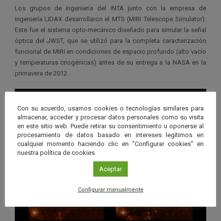
Los grupos de ingeniería del INTA junto con la empresa de
ingeniería LIDAX desarrollaron el MTS (MIRI Telescope Simulator).
Este fue el sistema opto-mecánico diseñado para simular la señal
óptica del JWST, que se utilizó para la completa caracterización
funcional de MIRI en condiciones de espacio profundo (alto vacío
y temperaturas criogénicas) antes de su entrega a la NASA en la
primavera de 2012.
Con su acuerdo, usamos cookies o tecnologías similares para
almacenar, acceder y procesar datos personales como su visita
en este sitio web. Puede retirar su consentimiento u oponerse al
procesamiento de datos basado en intereses legítimos en
cualquier momento haciendo clic en "Configurar cookies" en
nuestra política de cookies.
Aceptar
Configurar manualmente