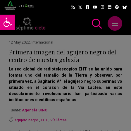
Abrir barra de herramientas
Abrir m
scar
12 May 2022
.
Internacional
Primera imagen del agujero negro del
centro de nuestra galaxia
La red global de radiotelescopios EHT se ha unido para
formar uno del tamaño de la Tierra y observar, por
primera vez, a Sagitario A*, el agujero negro supermasivo
situado en el corazón de la Vía Láctea. En este
descubrimiento revolucionario han participado varias
instituciones científicas españolas.
Fuente:
Agencia SINC
agujero negro
,
EHT
,
Vía láctea