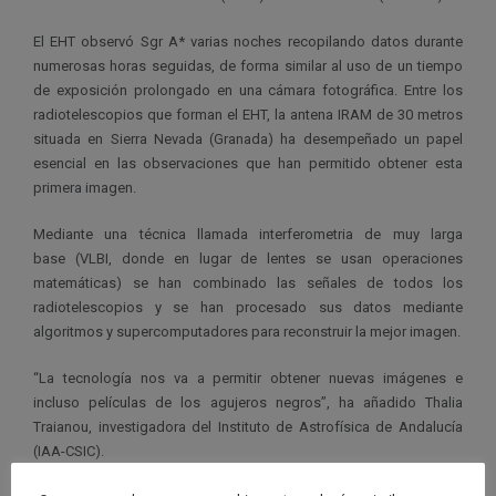
El EHT observó Sgr A* varias noches recopilando datos durante
numerosas horas seguidas, de forma similar al uso de un tiempo
de exposición prolongado en una cámara fotográfica. Entre los
radiotelescopios que forman el EHT, la antena IRAM de 30 metros
situada en Sierra Nevada (Granada) ha desempeñado un papel
esencial en las observaciones que han permitido obtener esta
primera imagen.
Mediante una técnica llamada interferometria de muy larga
base (VLBI, donde en lugar de lentes se usan operaciones
matemáticas) se han combinado las señales de todos los
radiotelescopios y se han procesado sus datos mediante
algoritmos y supercomputadores para reconstruir la mejor imagen.
“La tecnología nos va a permitir obtener nuevas imágenes e
incluso películas de los agujeros negros”, ha añadido Thalia
Traianou, investigadora del Instituto de Astrofísica de Andalucía
(IAA-CSIC).