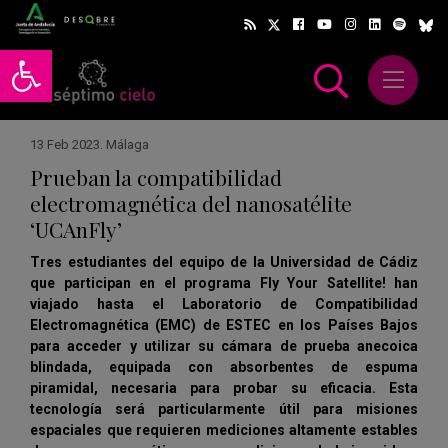
Abrir barra de herramientas
Abrir m
scar
13 Feb 2023
.
Málaga
Prueban la compatibilidad
electromagnética del nanosatélite
‘UCAnFly’
Tres estudiantes del equipo de la Universidad de Cádiz
que participan en el programa Fly Your Satellite! han
viajado hasta el Laboratorio de Compatibilidad
Electromagnética (EMC) de ESTEC en los Países Bajos
para acceder y utilizar su cámara de prueba anecoica
blindada, equipada con absorbentes de espuma
piramidal, necesaria para probar su eficacia. Esta
tecnología será particularmente útil para misiones
espaciales que requieren mediciones altamente estables