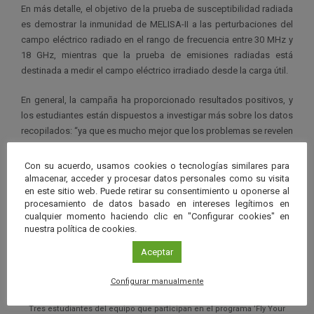
En más detalle, el objetivo de la prueba de susceptibilidad radiada
es demostrar la inmunidad de MELISA-II a las perturbaciones del
campo eléctrico radiado en el rango de frecuencia entre 30 MHz y
18 GHz, mientras que la prueba de emisiones radiadas está
destinada a medir el campo eléctrico irradiado desde la carga útil.
En general, la campaña ha proporcionado resultados positivos, y
los estudiantes están dispuestos a investigar más sobre los datos
recopilados: “ya que es mucho mejor que los problemas se revelen
antes de que UCAnFly se lance al espacio”.
Con su acuerdo, usamos cookies o tecnologías similares para
almacenar, acceder y procesar datos personales como su visita
en este sitio web. Puede retirar su consentimiento u oponerse al
procesamiento de datos basado en intereses legítimos en
cualquier momento haciendo clic en "Configurar cookies" en
nuestra política de cookies.
Aceptar
Configurar manualmente
Tres estudiantes del equipo que participan en el programa ’Fly Your