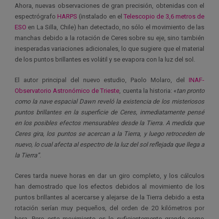
Ahora, nuevas observaciones de gran precisión, obtenidas con el
espectrógrafo
HARPS
(instalado en el
Telescopio de 3,6 metros de
ESO
en La Silla, Chile) han detectado, no sólo el movimiento de las
manchas debido a la rotación de Ceres sobre su eje, sino también
inesperadas variaciones adicionales, lo que sugiere que el material
de los puntos brillantes es volátil y se evapora con la luz del sol.
El autor principal del nuevo estudio, Paolo Molaro, del
INAF-
Observatorio Astronómico de Trieste
, cuenta la historia: «
tan pronto
como la nave espacial Dawn reveló la existencia de los misteriosos
puntos brillantes en la superficie de Ceres, inmediatamente pensé
en los posibles efectos mensurables desde la Tierra. A medida que
Ceres gira, los puntos se acercan a la Tierra, y luego retroceden de
nuevo, lo cual afecta al espectro de la luz del sol reflejada que llega a
la Tierra”
.
Ceres tarda nueve horas en dar un giro completo, y los cálculos
han demostrado que los efectos debidos al movimiento de los
puntos brillantes al acercarse y alejarse de la Tierra debido a esta
rotación serían muy pequeños, del orden de 20 kilómetros por
hora. Pero este movimiento es lo suficientemente grande como