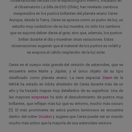
Observaciones hechas con el espectrógrafo HARPS, instalado en
el Observatorio La Silla de ESO (Chile), han revelado cambios
inesperados en los puntos brillantes del planeta enano Ceres.
Aunque, desde la Tierra, Ceres se aprecia como un punto de luz, un
estudio muy cuidadoso de su luz muestra, no sólo los cambios
que se supone deben darse al girar, sino que, además, los puntos
brillan durante el día y muestran otras variaciones. Estas
observaciones sugieren que el material de los puntos es volátil y
se evapora al cálido resplandor de la luz solar.
Ceres es el cuerpo más grande del cinturón de asteroides, que se
encuentra entre Marte y Júpiter, y el único objeto de su tipo
clasificado como planeta enano. La nave espacial
Dawn
de la
NASA ha estado en órbita alrededor de Ceres durante más de un
año y ha trazado mapas muy detallados de su superficie. Una de
las mayores
sorpresas
ha sido el descubrimiento de puntos muy
brillantes, que reflejan más luz que su entorno, mucho más oscuro
[1]. El más prominente de estos puntos luminosos se encuentra
dentro del cráter
Occator
y sugiere que Ceres puede ser un mundo
mucho más activo que la mayoría de sus asteroides vecinos.