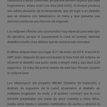
meteoritos a estas colisiones, ya que ese término implica que haya
fragmentos», aclara José Luis Ortiz (IAA-CSIC). El choque produce
una súbita elevación de la temperatura, que da lugar a un destello
que se observa con telescopios en tierra y que presenta una
duración media de una fracción de segundo.
Los eclipses ofrecen una oportunidad muy especial para este tipo
de estudios, ya que al oscurecerse la Luna se pueden detectar
destellos mucho más débiles que en condiciones normales.
El último eclipse lunar tuvo lugar el 21 de enero de 2019. A las 04:41
GMT, justo después de que comenzara la fase total del eclipse, se
observó el destello que pudo verse a simple vista y que duró 0,28
segundos. Se trata del primer evento de este tipo filmado durante
un eclipse lunar.
Los telescopios del proyecto MIDAS (Sistema de Detección y
Análisis de Impactos de la Luna) observaron el destello en
múltiples longitudes de onda, y el análisis concluyó que la roca
entrante presentaba una masa de unos cuarenta y cinco kilos,
medía entre treinta y sesenta centímetros de ancho y alcanzó la