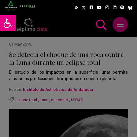
Abrir barra de herramientas
Abrir m
scar
01 May 2019
.
Se detecta el choque de una roca contra
la Luna durante un eclipse total
El estudio de los impactos en la superficie lunar permite
ajustar las predicciones de impactos en nuestro planeta
Fuente:
Instituto de Astrofísica de Andalucía
eclipse total
,
Luna
,
meteorito
,
MIDAS