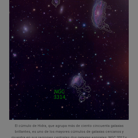
El cúmulo de Hidra, que agrupa más de ciento cincuenta galaxias
brillantes, es uno de los mayores cúmulos de galaxias cercanos y
muestra en sus regiones centrales dos galaxias espirales, NGC 3312 y