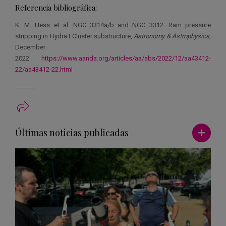
Referencia bibliográfica:
K. M. Hess et al. NGC 3314a/b and NGC 3312: Ram pressure
stripping in Hydra I Cluster substructure,
Astronomy & Astrophysics,
December
2022
https://www.aanda.org/articles/aa/abs/2022/12/aa43412-
22/aa43412-22.html
Ver má
Últimas noticias publicadas