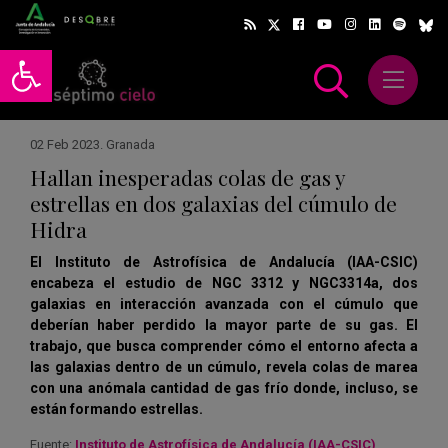
Abrir barra de herramientas
Abrir m
scar
02 Feb 2023
.
Granada
Hallan inesperadas colas de gas y
estrellas en dos galaxias del cúmulo de
Hidra
El Instituto de Astrofísica de Andalucía (IAA-CSIC)
encabeza el estudio de NGC 3312 y NGC3314a, dos
galaxias en interacción avanzada con el cúmulo que
deberían haber perdido la mayor parte de su gas. El
trabajo, que busca comprender cómo el entorno afecta a
las galaxias dentro de un cúmulo, revela colas de marea
con una anómala cantidad de gas frío donde, incluso, se
están formando estrellas.
Fuente:
Instituto de Astrofísica de Andalucía (IAA-CSIC)