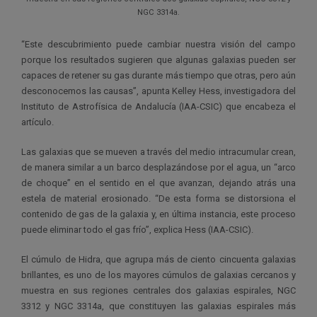
NGC 3314a.
“Este descubrimiento puede cambiar nuestra visión del campo
porque los resultados sugieren que algunas galaxias pueden ser
capaces de retener su gas durante más tiempo que otras, pero aún
desconocemos las causas”, apunta Kelley Hess, investigadora del
Instituto de Astrofísica de Andalucía (IAA-CSIC) que encabeza el
artículo.
Las galaxias que se mueven a través del medio intracumular crean,
de manera similar a un barco desplazándose por el agua, un “arco
de choque” en el sentido en el que avanzan, dejando atrás una
estela de material erosionado. “De esta forma se distorsiona el
contenido de gas de la galaxia y, en última instancia, este proceso
puede eliminar todo el gas frío”, explica Hess (IAA-CSIC).
El cúmulo de Hidra, que agrupa más de ciento cincuenta galaxias
brillantes, es uno de los mayores cúmulos de galaxias cercanos y
muestra en sus regiones centrales dos galaxias espirales, NGC
3312 y NGC 3314a, que constituyen las galaxias espirales más