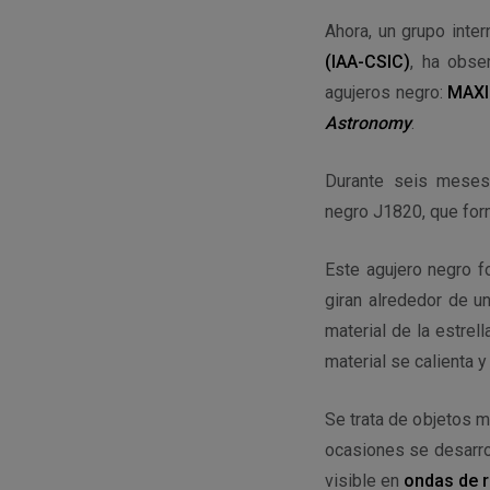
Ahora, un grupo inte
(IAA-CSIC)
, ha obse
agujeros negro:
MAXI
Astronomy
.
Durante seis meses 
negro J1820, que form
Este agujero negro f
giran alrededor de u
material de la estrel
material se calienta y
Se trata de objetos m
ocasiones se desarrol
visible en
ondas de