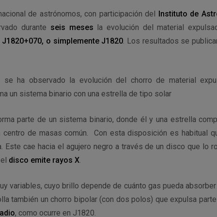
rnacional de astrónomos, con participación del
Instituto de Ast
rvado durante
seis meses
la evolución del material expuls
 J1820+070, o simplemente J1820
. Los resultados se publica
se ha observado la evolución del chorro de material expu
a un sistema binario con una estrella de tipo solar
orma parte de un sistema binario, donde él y una estrella comp
n centro de masas común. Con esta disposición es habitual q
la. Este cae hacia el agujero negro a través de un disco que lo ro
 el
disco emite rayos X
.
uy variables, cuyo brillo depende de cuánto gas pueda absorber 
la también un chorro bipolar (con dos polos) que expulsa parte
radio
, como ocurre en J1820.