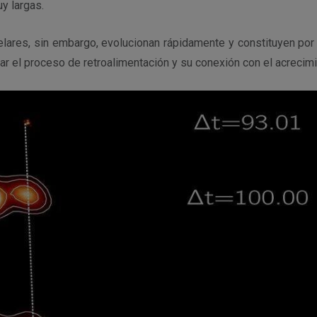
y largas.
elares, sin embargo, evolucionan rápidamente y constituyen por 
ar el proceso de retroalimentación y su conexión con el acrecimi