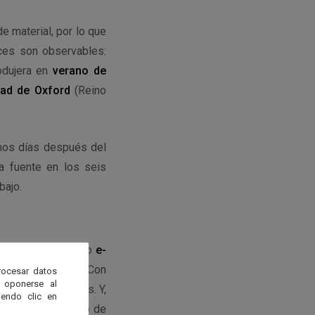
 material, por lo que
ces son observables:
odujera en
verano de
dad de Oxford
(Reino
os días después del
la fuente en los seis
bajo.
 Reino Unido, como
e-
ivo en Sudáfrica. “Con
rocesar datos
 oponerse al
erial y los flujos. Y,
endo clic en
en un amplio rango de