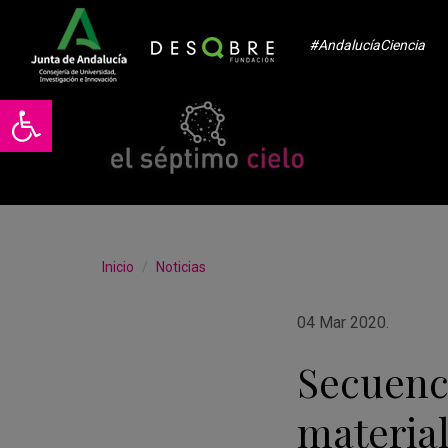
#AndalucíaCiencia
Abrir barra de herramientas
Inicio
Noticias
04 Mar 2020
.
Secuenc
materia