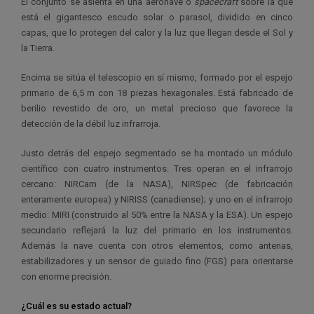
El conjunto se asienta en una aeronave o
spacecraft
sobre la que
está el gigantesco escudo solar o parasol, dividido en cinco
capas, que lo protegen del calor y la luz que llegan desde el Sol y
la Tierra.
Encima se sitúa el telescopio en sí mismo, formado por el espejo
primario de 6,5 m con 18 piezas hexagonales. Está fabricado de
berilio revestido de oro, un metal precioso que favorece la
detección de la débil luz infrarroja.
Justo detrás del espejo segmentado se ha montado un módulo
científico con cuatro instrumentos. Tres operan en el infrarrojo
cercano: NIRCam (de la NASA), NIRSpec (de fabricación
enteramente europea) y NIRISS (canadiense); y uno en el infrarrojo
medio: MIRI (construido al 50% entre la NASA y la ESA). Un espejo
secundario reflejará la luz del primario en los instrumentos.
Además la nave cuenta con otros elementos, como antenas,
estabilizadores y un sensor de guiado fino (FGS) para orientarse
con enorme precisión.
¿Cuál es su estado actual?