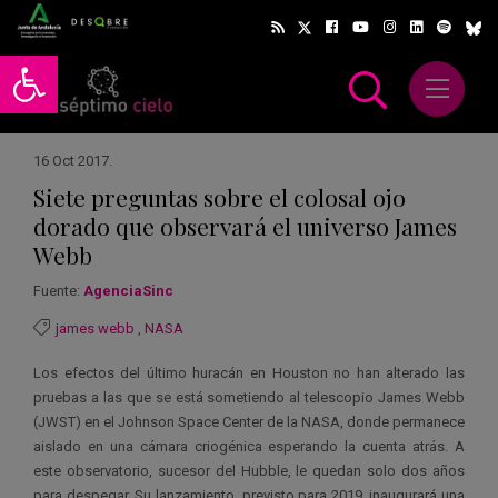
Abrir barra de herramientas
Abrir m
scar
16 Oct 2017
.
Siete preguntas sobre el colosal ojo
dorado que observará el universo James
Webb
Fuente:
AgenciaSinc
james webb
,
NASA
Los efectos del último huracán en Houston no han alterado las
pruebas a las que se está sometiendo al telescopio James Webb
(JWST) en el Johnson Space Center de la NASA, donde permanece
aislado en una cámara criogénica esperando la cuenta atrás. A
este observatorio, sucesor del Hubble, le quedan solo dos años
para despegar. Su lanzamiento, previsto para 2019, inaugurará una