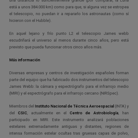
una distancia lo suficientemente grande (por comparar, la Luna
está a unos 384.000 km) como para que, si alguna vez se estropea
el telescopio, no puedan ir a repararlo los astronautas (como sí
hicieron con el Hubble).
En aquel lejano y frío punto L2 el telescopio James webb
escudriñará el universo al menos durante cinco años, pero está
previsto que pueda funcionar otros cinco años más.
Más información
Diversas empresas y centros de investigación españoles forman
parte del equipo que ha fabricado dos instrumentos del telescopio
James Webb: la cámara y espectrógrafo para el infrarrojo medio
(MIRI) y el espectrógrafo para el infrarrojo cercano (NIRSpec).
Miembros del
Instituto Nacional de Técnica Aeroespacial
(INTA) y
del
CSIC
, actualmente en el
Centro de Astrobiología
, han
participado en MIRI. Este instrumento analizará poblaciones
estelares extremadamente antiguas y distantes, regiones de
intensa formación estelar ocultas tras gruesas capas de polvo,