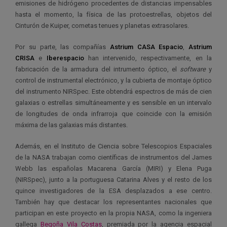
emisiones de hidrógeno procedentes de distancias impensables
hasta el momento, la física de las protoestrellas, objetos del
Cinturón de Kuiper, cometas tenues y planetas extrasolares.
Por su parte, las compañías
Astrium CASA Espacio
,
Astrium
CRISA
e
Iberespacio
han intervenido, respectivamente, en la
fabricación de la armadura del intrumento óptico, el
software
y
control de instrumental electrónico, y la cubierta de montaje óptico
del instrumento NIRSpec. Este obtendrá espectros de más de cien
galaxias o estrellas simultáneamente y es sensible en un intervalo
de longitudes de onda infrarroja que coincide con la emisión
máxima de las galaxias más distantes.
Además, en el Instituto de Ciencia sobre Telescopios Espaciales
de la NASA trabajan como científicas de instrumentos del James
Webb las españolas Macarena García (MIRI) y Elena Puga
(NIRSpec), junto a la portuguesa Catarina Alves y el resto de los
quince investigadores de la ESA desplazados a ese centro.
También hay que destacar los representantes nacionales que
participan en este proyecto en la propia NASA, como la ingeniera
gallega
Begoña Vila Costas
, premiada por la agencia espacial