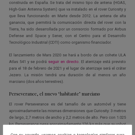
construida en España. Se trata del mismo tipo de antena (HGAS,
High-Gain Antenna System) que va instalado en el rover Curiosity y
que lleva funcionando en Marte desde 2012. La antena de alta
ganancia, que permitirá la comunicación directa del rover con la
Tierra, ha sido desarrollada por un consorcio formado por Airbus
Defense and Space y Sener, con el Centro para el Desarrollo
Tecnológico Industrial (CDTI) como organismo financiador.
El lanzamiento de Mars 2020 se hará a bordo de un cohete ULA
Atlas 541 y se podrá
seguir en directo
. El aterrizaje está previsto
para el 18 de febrero de 2021 y el lugar de aterrizaje será el cráter
Jezero. La misión tendrá una duración de al menos un año
marciano (dos años terrestres).
Perseverance, el nuevo ‘habitante’ marciano
El rover Perseverance es del tamaño de un automóvil y tiene
aproximadamente las mismas dimensiones que Curiosity: 3 metros
de largo, 2,7 metros de ancho y 2,2 metros de alto. Pero con 1.025
kg, Perseverance pesa aproximadamente 126 kg más que su robot
hermano. Contará con un avanzado conjunto de instrumentos,
Con su acuerdo, usamos cookies o tecnologías similares para