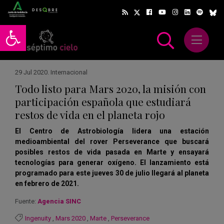
Abrir barra de herramientas
Abrir m
scar
29 Jul 2020
.
Internacional
Todo listo para Mars 2020, la misión con
participación española que estudiará
restos de vida en el planeta rojo
El Centro de Astrobiología lidera una estación
medioambiental del rover Perseverance que buscará
posibles restos de vida pasada en Marte y ensayará
tecnologías para generar oxígeno. El lanzamiento está
programado para este jueves 30 de julio llegará al planeta
en febrero de 2021.
Fuente:
Agencia SINC
Ingenuity
,
Mars 2020
,
Marte
,
Perseverance