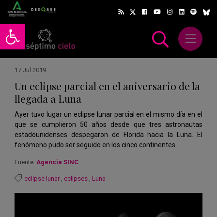
Abrir barra de herramientas
Abrir m
scar
17 Jul 2019
.
Un eclipse parcial en el aniversario de la
llegada a Luna
Ayer tuvo lugar un eclipse lunar parcial en el mismo día en el
que se cumplieron 50 años desde que tres astronautas
estadounidenses despegaron de Florida hacia la Luna. El
fenómeno pudo ser seguido en los cinco continentes.
Fuente:
Agencia SINC
eclipse lunar
,
eclipses
,
Luna