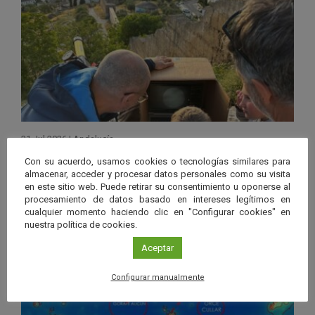
31 Jul 2026
|
Andalucía
Andalucía se prepara para el eclipse
Con su acuerdo, usamos cookies o tecnologías similares para
almacenar, acceder y procesar datos personales como su visita
solar de 2027, el primero total en la
en este sitio web. Puede retirar su consentimiento u oponerse al
procesamiento de datos basado en intereses legítimos en
región en más de un siglo
cualquier momento haciendo clic en "Configurar cookies" en
nuestra política de cookies.
Leer más
Aceptar
Configurar manualmente