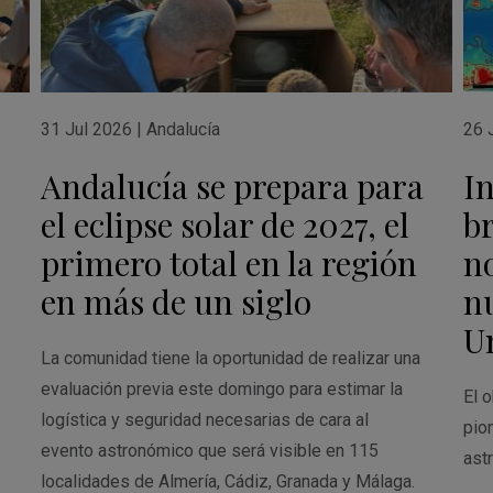
31 Jul 2026
|
Andalucía
26 
Andalucía se prepara para
I
el eclipse solar de 2027, el
br
primero total en la región
n
en más de un siglo
n
U
s
La comunidad tiene la oportunidad de realizar una
evaluación previa este domingo para estimar la
El o
logística y seguridad necesarias de cara al
pio
evento astronómico que será visible en 115
ast
localidades de Almería, Cádiz, Granada y Málaga.