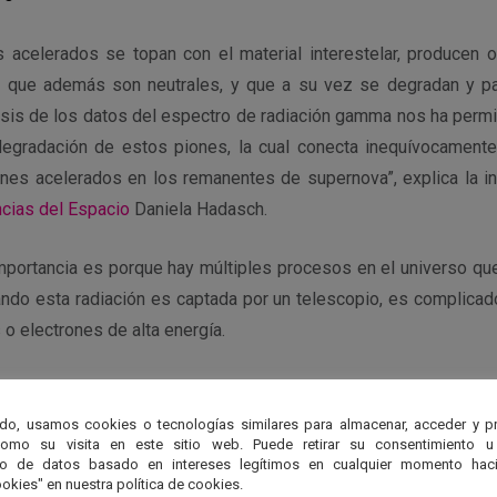
 acelerados se topan con el material interestelar, producen ot
 que además son neutrales, y que a su vez se degradan y pa
sis de los datos del espectro de radiación gamma nos ha permit
 degradación de estos piones, la cual conecta inequívocament
es acelerados en los remanentes de supernova”, explica la i
ncias del Espacio
Daniela Hadasch.
 importancia es porque hay múltiples procesos en el universo qu
do esta radiación es captada por un telescopio, es complicado 
o electrones de alta energía.
 esperan ahora determinar cómo se produce exactamente es
n los restos de las supernovas y cuál es la energía que p
do, usamos cookies o tecnologías similares para almacenar, acceder y p
como su visita en este sitio web. Puede retirar su consentimiento u
to de datos basado en intereses legítimos en cualquier momento haci
okies" en nuestra política de cookies.