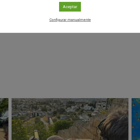
M. Ackermann et al.
Detection of the Characteristic Pion
Aceptar
s.
Science
. DOI: 10.1126/science.1231160.
Configurar manualmente
r