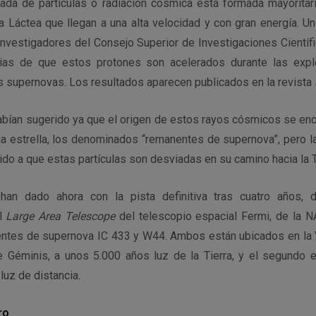
ada de partículas o radiación cósmica está formada mayorita
 Láctea que llegan a una alta velocidad y con gran energía. Un
investigadores del Consejo Superior de Investigaciones Científ
ias de que estos protones son acelerados durante las expl
s supernovas. Los resultados aparecen publicados en la revista
habían sugerido ya que el origen de estos rayos cósmicos se enc
a estrella, los denominados “remanentes de supernova”, pero la
bido a que estas partículas son desviadas en su camino hacia la T
 han dado ahora con la pista definitiva tras cuatro años,
el
Large Area Telescope
del telescopio espacial Fermi, de la N
ntes de supernova IC 433 y W44. Ambos están ubicados en la V
e Géminis, a unos 5.000 años luz de la Tierra, y el segundo e
luz de distancia.
ro