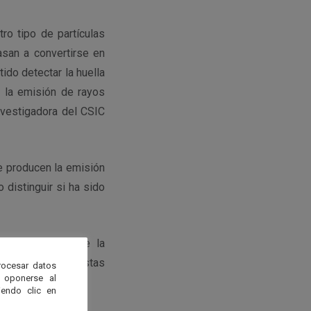
ro tipo de partículas
san a convertirse en
ido detectar la huella
e la emisión de rayos
nvestigadora del CSIC
e producen la emisión
distinguir si ha sido
a aceleración de la
ueden alcanzar estas
rocesar datos
 oponerse al
endo clic en