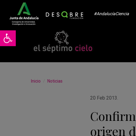
#AndalucíaCiencia
Abrir barra de herramientas
Inicio
Noticias
20 Feb 2013
.
Confirm
origen d