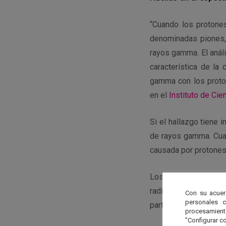
“Cuando los protones
denominadas piones,
rayos gamma. El análi
característica de la
gamma con los proton
en el
Instituto de Cie
Si el hallazgo tiene
de rayos gamma. Cuan
causada por protones 
Los investigadores
radiación cósmica e
Con su acuer
personales 
partículas.
procesamien
"Configurar co